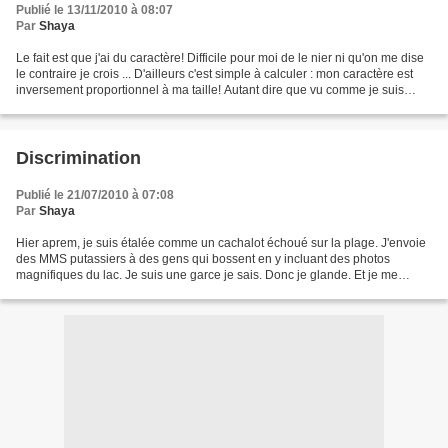
Publié le 13/11/2010 à 08:07
Par
Shaya
Le fait est que j'ai du caractère! Difficile pour moi de le nier ni qu'on me dise
le contraire je crois ... D'ailleurs c'est simple à calculer : mon caractère est
inversement proportionnel à ma taille! Autant dire que vu comme je suis
petite, j'ai une...
Discrimination
Publié le 21/07/2010 à 07:08
Par
Shaya
Hier aprem, je suis étalée comme un cachalot échoué sur la plage. J'envoie
des MMS putassiers à des gens qui bossent en y incluant des photos
magnifiques du lac. Je suis une garce je sais. Donc je glande. Et je me
prends un ballon de rugby. En pleine...