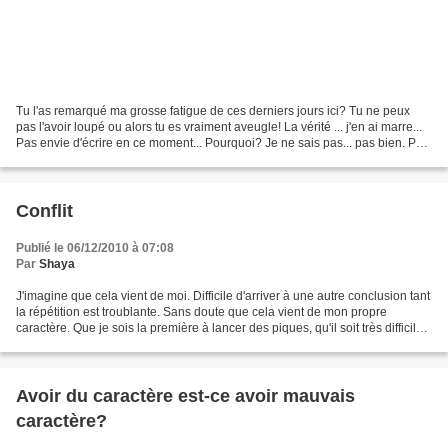
Tu l'as remarqué ma grosse fatigue de ces derniers jours ici? Tu ne peux
pas l'avoir loupé ou alors tu es vraiment aveugle! La vérité ... j'en ai marre...
Pas envie d'écrire en ce moment... Pourquoi? Je ne sais pas... pas bien. Pas
de cause unique identifiable....
Conflit
Publié le 06/12/2010 à 07:08
Par
Shaya
J'imagine que cela vient de moi. Difficile d'arriver à une autre conclusion tant
la répétition est troublante. Sans doute que cela vient de mon propre
caractère. Que je sois la première à lancer des piques, qu'il soit très difficile
de me faire plier,...
Avoir du caractère est-ce avoir mauvais
caractère?