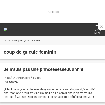
Publicité
MENU
Accueil
» coup de gueule feminin
coup de gueule feminin
Je n'suis pas une princeeeesseuuuhhh!
Publié le 21/10/2011 à 07:08
Par
Shaya
(Attention va y avoir du level de glamouritude je sens!) Quand j'avais 8-10
ans, mon oncle (qui n'est pas la moitié d'un con quand bien même il a
engendré Cousin Débilos, comme quoi un accident génétique est vite arrivé)
m'avait dit que je pouvais aider...