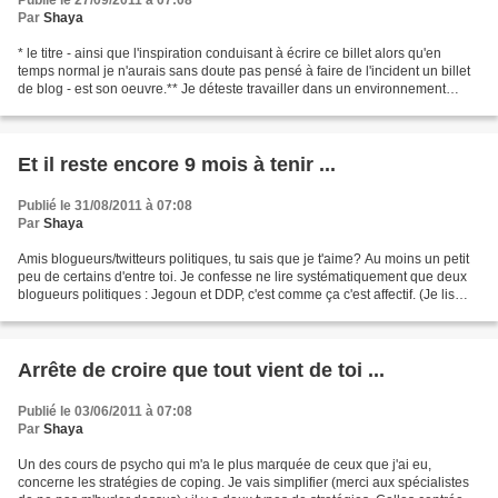
Publié le 27/09/2011 à 07:08
Par
Shaya
* le titre - ainsi que l'inspiration conduisant à écrire ce billet alors qu'en
temps normal je n'aurais sans doute pas pensé à faire de l'incident un billet
de blog - est son oeuvre.** Je déteste travailler dans un environnement
essentiellement féminin....
Et il reste encore 9 mois à tenir ...
Publié le 31/08/2011 à 07:08
Par
Shaya
Amis blogueurs/twitteurs politiques, tu sais que je t'aime? Au moins un petit
peu de certains d'entre toi. Je confesse ne lire systématiquement que deux
blogueurs politiques : Jegoun et DDP, c'est comme ça c'est affectif. (Je lis
aussi Falconhill et PensezBibi...
Arrête de croire que tout vient de toi ...
Publié le 03/06/2011 à 07:08
Par
Shaya
Un des cours de psycho qui m'a le plus marquée de ceux que j'ai eu,
concerne les stratégies de coping. Je vais simplifier (merci aux spécialistes