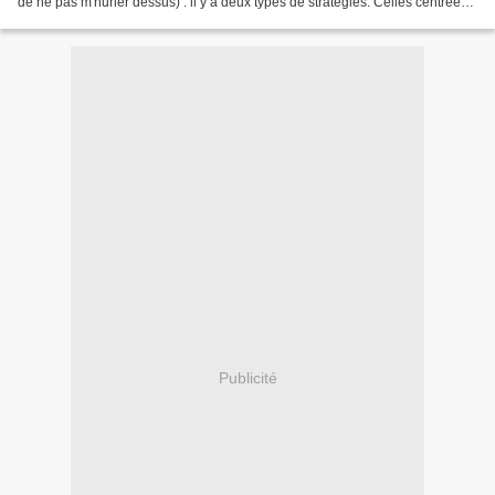
de ne pas m'hurler dessus) : il y a deux types de stratégies. Celles centrées
sur les autres (c'est pas ma...
Publicité