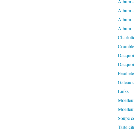
Album -
Album -
Album -
Album -
Charlott
Crumble
Dacquoi
Dacquois
Feuillet
Gateau c
Links
Moelleux
Moelleu
Soupe co
Tarte ci