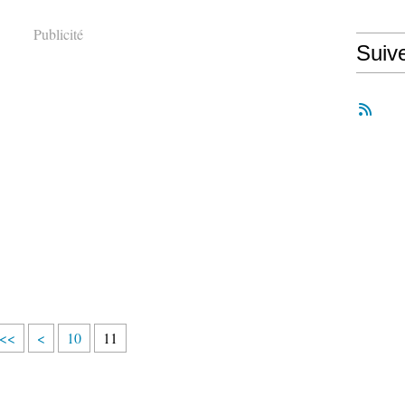
Publicité
Suiv
<<
<
10
11