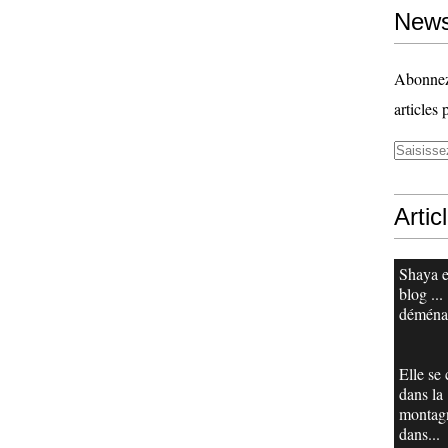
News
Abonnez-
articles 
Artic
Shaya e
blog ...
déména
Elle se
dans la
montag
dans...