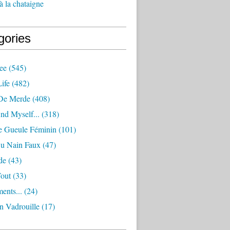
à la chataigne
gories
ee
(545)
ife
(482)
De Merde
(408)
nd Myself...
(318)
 Gueule Féminin
(101)
Ou Nain Faux
(47)
de
(43)
Tout
(33)
ents...
(24)
n Vadrouille
(17)