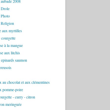
 aubade 2008
 Drole
 Photo
 Religion
e aux myrtilles
 courgette
se à la mangue
e aux litchis
é epinards saumon
reusois
 au chocolat et aux clémentines
x pomme-poire
urgette - curry - citron
tron meringuée