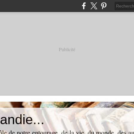
Publicité
andie...
ôle de notre entourage, de la vie, du monde, des aut