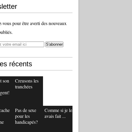
letter
vous pour être averti des nouveaux
publiés.
les récents
t son
Creusons les
tranchées
gent!
 cache
Pas de sexe
Comme si je les
pour les
avais fait ...
ne
handicapés?