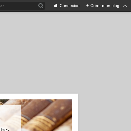
Connexion
+
Créer mon blog
res...