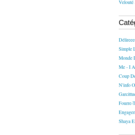
Velouté 
Caté
Délireee
Simple L
Monde 
Me - I A
Coup De
N'info 
Garcittu
Fourre-
Engagem
Shaya E