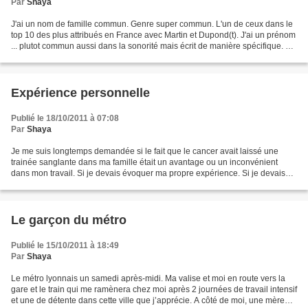
Par
Shaya
J'ai un nom de famille commun. Genre super commun. L'un de ceux dans le
top 10 des plus attribués en France avec Martin et Dupond(t). J'ai un prénom
... plutot commun aussi dans la sonorité mais écrit de manière spécifique. Et
j'y tiens. Si tu l'écris...
Expérience personnelle
Publié le 18/10/2011 à 07:08
Par
Shaya
Je me suis longtemps demandée si le fait que le cancer avait laissé une
trainée sanglante dans ma famille était un avantage ou un inconvénient
dans mon travail. Si je devais évoquer ma propre expérience. Si je devais
m'appuyer dessus. Si je devais utiliser...
Le garçon du métro
Publié le 15/10/2011 à 18:49
Par
Shaya
Le métro lyonnais un samedi après-midi. Ma valise et moi en route vers la
gare et le train qui me ramènera chez moi après 2 journées de travail intensif
et une de détente dans cette ville que j’apprécie. A côté de moi, une mère