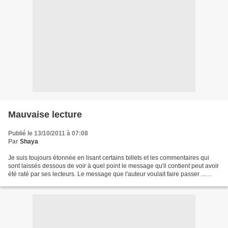
Mauvaise lecture
Publié le 13/10/2011 à 07:08
Par
Shaya
Je suis toujours étonnée en lisant certains billets et les commentaires qui
sont laissés dessous de voir à quel point le message qu'il contient peut avoir
été raté par ses lecteurs. Le message que l'auteur voulait faire passer ...
selon moi. On touche...