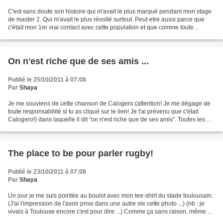
C'est sans doute son histoire qui m'avait le plus marqué pendant mon stage
de master 2. Qui m'avait le plus révolté surtout. Peut-etre aussi parce que
c'était mon 1er vrai contact avec cette population et que comme toute
première fois j'avais encore mes...
On n'est riche que de ses amis ...
Publié le 25/10/2011 à 07:08
Par
Shaya
Je me souviens de cette chanson de Calogero (attention! Je me dégage de
toute responsabilité si tu as cliqué sur le lien! Je t'ai prévenu que c'était
Calogero!) dans laquelle il dit "on n'est riche que de ses amis". Toutes les
radios la diffusaient quand...
The place to be pour parler rugby!
Publié le 23/10/2011 à 07:08
Par
Shaya
Un jour je me suis pointée au boulot avec mon tee-shirt du stade toulousain.
(J'ai l'impression de l'avoir prise dans une autre vie cette photo ...) (nb : je
vivais à Toulouse encore c'est pour dire ...) Comme ça sans raison, même si
c'était le début...