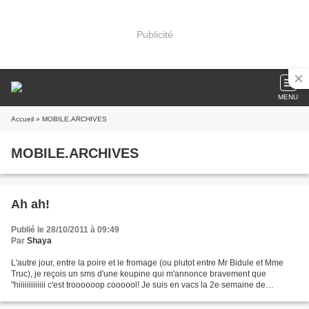
Publicité
MENU
Accueil
» MOBILE.ARCHIVES
MOBILE.ARCHIVES
Ah ah!
Publié le 28/10/2011 à 09:49
Par
Shaya
L'autre jour, entre la poire et le fromage (ou plutot entre Mr Bidule et Mme
Truc), je reçois un sms d'une keupine qui m'annonce bravement que
"hiiiiiiiiiiiii c'est troooooop coooool! Je suis en vacs la 2e semaine de
Novembreet je viens chez mes parents,...