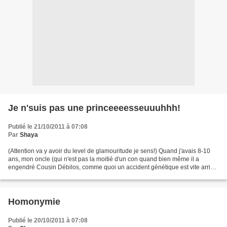
Je n'suis pas une princeeeesseuuuhhh!
Publié le 21/10/2011 à 07:08
Par
Shaya
(Attention va y avoir du level de glamouritude je sens!) Quand j'avais 8-10
ans, mon oncle (qui n'est pas la moitié d'un con quand bien même il a
engendré Cousin Débilos, comme quoi un accident génétique est vite arrivé)
m'avait dit que je pouvais aider...
Homonymie
Publié le 20/10/2011 à 07:08