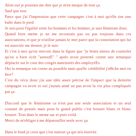
Alors oui je pourrais me dire que je m'en moque de tout ça.
Sauf que non.
Parce que j'ai l'impression que cette campagne c'est à moi qu'elle tire une
balle dans le pied.
Je suis pour l'égalité entre les hommes et les femmes, je suis féministe donc.
Quand bien meme je ne me reconnais pas ou pas toujours dans ces
associations, et que je n'utilise jamais le mot parce que la connotation qui lui
est associée me dessert, je le suis.
Et c'est à moi qu'on renvoie dans la figure que "je ferais mieux de controler
qu'on a bien écrit "auteurE" " après avoir protesté contre une remarque
déplacée sur le cout des congés maternités des employéEs.
Oui la remarque est conne au possible mais quelle crédibilité j'affiche moi en
face?
C'est du vécu donc j'ai une idée assez précise de l'impact que la dernière
campagne va avoir et oui j'aurais aimé ne pas avoir la vie plus compliquée
par ça.
D'accord que le féminisme ce n'est pas une seule association et un seul
courant de pensée mais pour le grand public c'est bonnet blanc et blanc
bonnet. Tout dans le meme sac et puis voilà.
Merci de m'obliger à me dépatouiller seule avec ça.
Dans le fond je crois que c'est surtout ça qui m'a énervée.