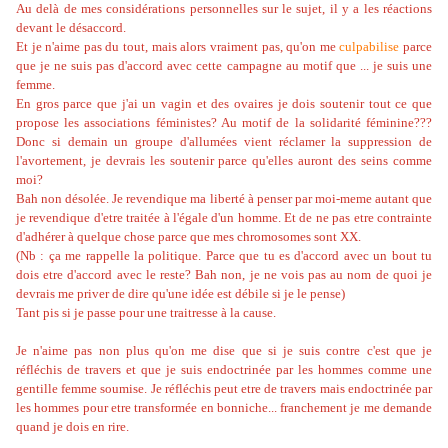
Au delà de mes considérations personnelles sur le sujet, il y a les réactions
devant le désaccord.
Et je n'aime pas du tout, mais alors vraiment pas, qu'on me
culpabilise
parce
que je ne suis pas d'accord avec cette campagne au motif que ... je suis une
femme.
En gros parce que j'ai un vagin et des ovaires je dois soutenir tout ce que
propose les associations féministes? Au motif de la solidarité féminine???
Donc si demain un groupe d'allumées vient réclamer la suppression de
l'avortement, je devrais les soutenir parce qu'elles auront des seins comme
moi?
Bah non désolée. Je revendique ma liberté à penser par moi-meme autant que
je revendique d'etre traitée à l'égale d'un homme. Et de ne pas etre contrainte
d'adhérer à quelque chose parce que mes chromosomes sont XX.
(Nb : ça me rappelle la politique. Parce que tu es d'accord avec un bout tu
dois etre d'accord avec le reste? Bah non, je ne vois pas au nom de quoi je
devrais me priver de dire qu'une idée est débile si je le pense)
Tant pis si je passe pour une traitresse à la cause.
Je n'aime pas non plus qu'on me dise que si je suis contre c'est que je
réfléchis de travers et que je suis endoctrinée par les hommes comme une
gentille femme soumise. Je réfléchis peut etre de travers mais endoctrinée par
les hommes pour etre transformée en bonniche... franchement je me demande
quand je dois en rire.