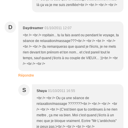
là ça va je me suis zenifiée!<br /> <br /> <br /> <br />
D
Daydreamer
01/10/2011 12:07
<br /> <br /> ropitain... tu la fais avant ou pendant le voyage, ta
séance de relaxation/massage???<br /> <br /> <br /> <br />
<br /> <br /> (tu remarqueras que quand je t'écris, je ne mets
rien devant ton prénom et ton nom... et c'est pareil tout le
temps, sauf quand j'écris à ou couple de VIEUX... :))<br /> <br
/> <br /> <br />
Répondre
S
Shaya
01/10/2011 16:55
<br /> <br /> Ou ça une séance de
relaxation/massage ???????<br /> <br /> <br /> <br
/> <br /> <br /> (C'est bien que tu continues à ne rien
mettre , ça me va bien. Moi c'est quand j'écris à un
mec que je bloque vraiment. Ecrire "Mr L'ardéchois"
je peux pas.)<br /> <br /> <br /> <br />