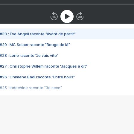
#30 : Eve Angeli raconte "Avant de partir"
#29 : MC Solaar raconte "Bouge de là"
28 : Lorie raconte "Je vais vite"
#27 : Christophe Willem raconte "Jacques a dit"
#26 : Chimène Badi raconte "Entre nous"
#25 : Indochine raconte "3e sexe"
#24 : Zaho raconte "C'est chelou"
#23 : Patrick Bruel raconte "Au café des délices"
#22 : Kyo raconte "Le chemin"
#21 : Nolwenn Leroy raconte "Cassé"