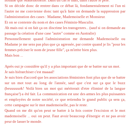
homme que Mademoiselle. Dans un cas le mari, dans l'autre le père.
Si on décide donc de rentrer dans ce débat là, fondamentalement ni l'un ni
l'autre ne me convienne donc tant qu'à faire on demande la suppression par
l'administration des cases : Madame, Mademoiselle et Monsieur.
Et on se contente du nom et des cases Féminin-Masculin.
Ah mais oui si on fait ça on discrime les transgenres... (sauf si on demande au
passage la création d'une case "autre" comme en Australie)
Personnellement quand l'administration me demande Mademoiselle ou
Madame je me sens pas plus que ça agressée, par contre quand je lis "pour les
femmes préciser le nom de jeune fille", ça m'irrite bien plus.
Mais bon ...
Après oui je considère qu'il y a plus important que de se battre sur un mot.
Je sais hiérarchiser c'est maaaal!
Je suis bien d'accord que les associations féministes font plus que de se battre
sur un mot tout au long de l'année, sauf que c'est sur ça que le buzz
(beuuuuurk! Voilà bien un mot qui mériterait d'etre éliminé de la langue
française!) a été fait. La communication est une des armes les plus puissantes
et employées de notre société, ce que retiendra le grand public ça sera ça,
cette campagne sur le mot mademoiselle, pas le reste.
Quand on me dit qu'on peut se battre à la fois contre l'excision et le mot
mademoiselle ... oui on peut. Faut avoir beaucoup d'énergie et ne pas avoir
peur de lasser le monde.