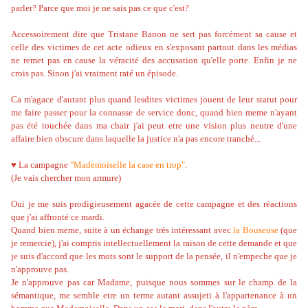
parler? Parce que moi je ne sais pas ce que c'est?
Accessoirement dire que Tristane Banon ne sert pas forcément sa cause et
celle des victimes de cet acte odieux en s'exposant partout dans les médias
ne remet pas en cause la véracité des accusation qu'elle porte. Enfin je ne
crois pas. Sinon j'ai vraiment raté un épisode.
Ca m'agace d'autant plus quand lesdites victimes jouent de leur statut pour
me faire passer pour la connasse de service donc, quand bien meme n'ayant
pas été touchée dans ma chair j'ai peut etre une vision plus neutre d'une
affaire bien obscure dans laquelle la justice n'a pas encore tranché...
♥ La campagne
"Mademoiselle la case en trop"
.
(Je vais chercher mon armure)
Oui je me suis prodigieusement agacée de cette campagne et des réactions
que j'ai affronté ce mardi.
Quand bien meme, suite à un échange très intéressant avec
la Bouseuse
(que
je remercie), j'ai compris intellectuellement la raison de cette demande et que
je suis d'accord que les mots sont le support de la pensée, il n'empeche que je
n'approuve pas.
Je n'approuve pas car Madame, puisque nous sommes sur le champ de la
sémantique, me semble etre un terme autant assujeti à l'appartenance à un