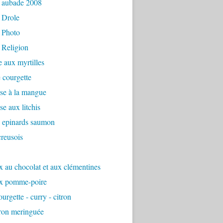
 aubade 2008
 Drole
 Photo
 Religion
e aux myrtilles
 courgette
se à la mangue
e aux litchis
é epinards saumon
reusois
 au chocolat et aux clémentines
x pomme-poire
urgette - curry - citron
tron meringuée