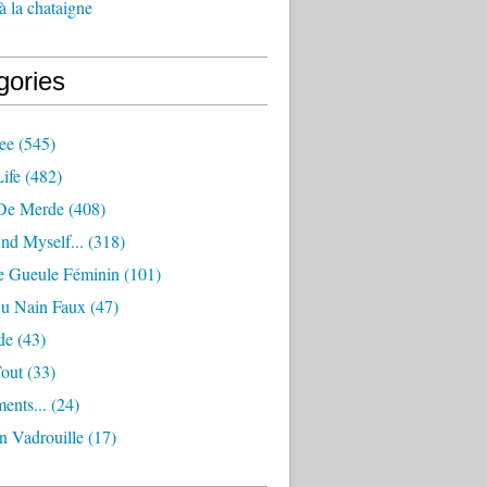
à la chataigne
gories
ee
(545)
ife
(482)
De Merde
(408)
nd Myself...
(318)
 Gueule Féminin
(101)
Ou Nain Faux
(47)
de
(43)
Tout
(33)
ents...
(24)
n Vadrouille
(17)