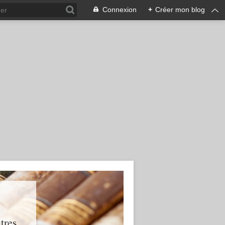
Connexion
+
Créer mon blog
res...