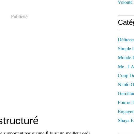
Velouté 
Publicité
Caté
Délireee
Simple L
Monde 
Me - I A
Coup De
N'info 
Garcittu
Fourre-
Engagem
structuré
Shaya E
 supportent pas qu'une fille ait un meilleur ordi