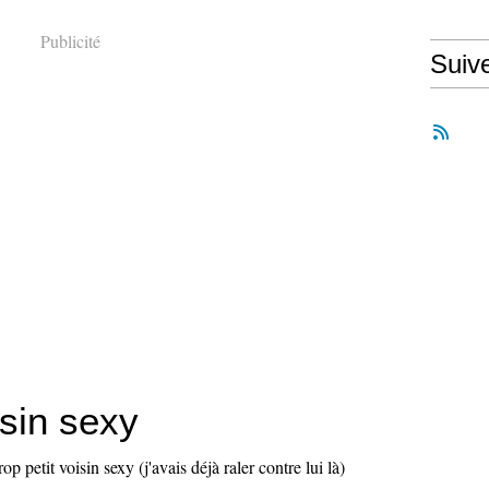
Publicité
Suiv
isin sexy
rop petit voisin sexy (j'avais déjà raler contre lui là)