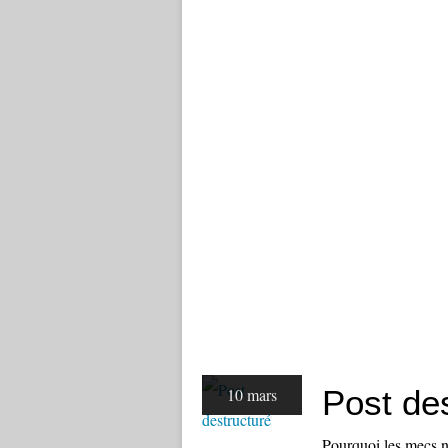
Post de
10 mars
Pourquoi les mecs ne