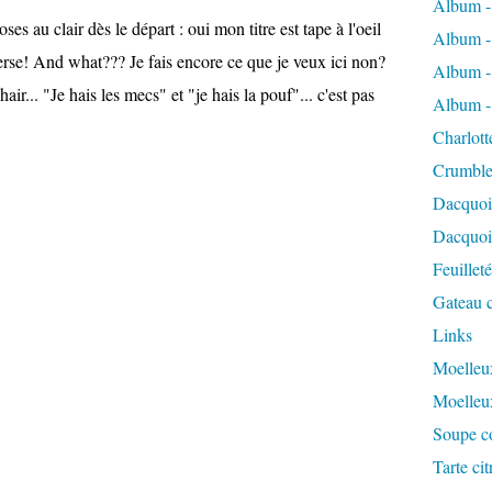
Album -
es au clair dès le départ : oui mon titre est tape à l'oeil
Album -
verse! And what??? Je fais encore ce que je veux ici non?
Album -
 hair... "Je hais les mecs" et "je hais la pouf"... c'est pas
Album -
Charlott
Crumble
Dacquoi
Dacquois
Feuillet
Gateau c
Links
Moelleux
Moelleu
Soupe co
Tarte ci