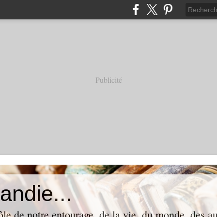
Publicité
andie...
ôle de notre entourage, de la vie, du monde, des aut