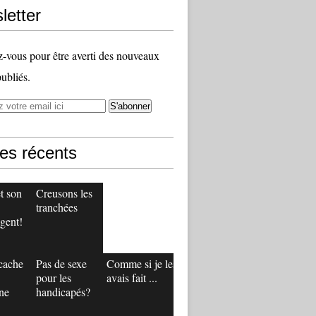
letter
vous pour être averti des nouveaux
publiés.
les récents
t son
Creusons les
tranchées
gent!
 cache
Pas de sexe
Comme si je les
pour les
avais fait ...
ne
handicapés?