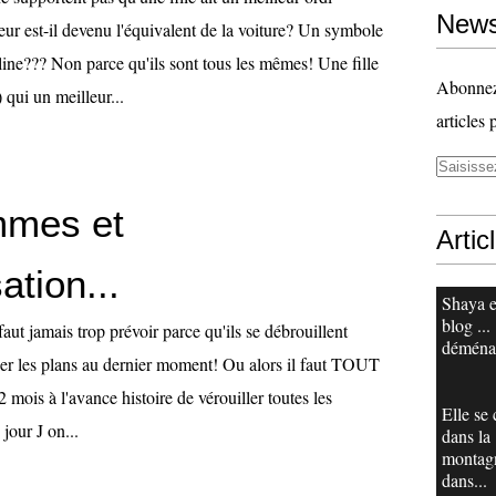
News
ur est-il devenu l'équivalent de la voiture? Un symbole
ine??? Non parce qu'ils sont tous les mêmes! Une fille
Abonnez-
 qui un meilleur...
articles 
mmes et
Artic
ation...
Shaya e
blog ...
faut jamais trop prévoir parce qu'ils se débrouillent
déména
er les plans au dernier moment! Ou alors il faut TOUT
 mois à l'avance histoire de vérouiller toutes les
Elle se
 jour J on...
dans la
montag
dans...