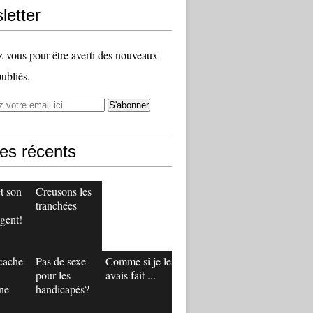
letter
vous pour être averti des nouveaux
publiés.
les récents
t son
Creusons les
tranchées
gent!
 cache
Pas de sexe
Comme si je les
pour les
avais fait ...
ne
handicapés?