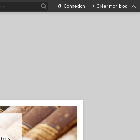
Connexion
+
Créer mon blog
res...