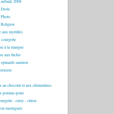
 aubade 2008
 Drole
 Photo
 Religion
e aux myrtilles
 courgette
se à la mangue
e aux litchis
é epinards saumon
reusois
 au chocolat et aux clémentines
x pomme-poire
urgette - curry - citron
tron meringuée