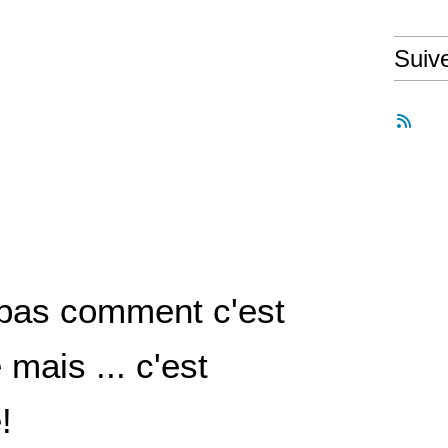
Suiv
 pas comment c'est
 mais ... c'est
!