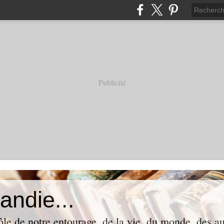
Publicité
andie...
ôle de notre entourage, de la vie, du monde, des aut