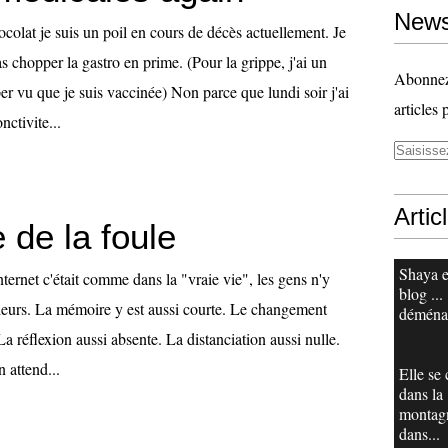
News
ocolat je suis un poil en cours de décès actuellement. Je
as chopper la gastro en prime. (Pour la grippe, j'ai un
Abonnez-
per vu que je suis vaccinée) Non parce que lundi soir j'ai
articles 
ctivite...
Artic
 de la foule
Shaya e
internet c'était comme dans la "vraie vie", les gens n'y
blog ...
lleurs. La mémoire y est aussi courte. Le changement
déména
La réflexion aussi absente. La distanciation aussi nulle.
 attend...
Elle se
dans la
montag
dans...