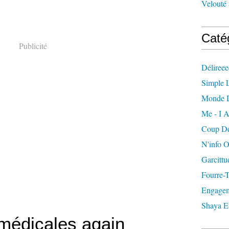
Velouté 
Caté
Publicité
Délireee
Simple L
Monde 
Me - I A
Coup De
N'info 
Garcittu
Fourre-
Engagem
Shaya E
médicales again