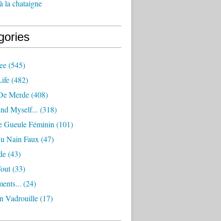
à la chataigne
gories
ee
(545)
ife
(482)
De Merde
(408)
nd Myself...
(318)
 Gueule Féminin
(101)
Ou Nain Faux
(47)
de
(43)
Tout
(33)
ents...
(24)
n Vadrouille
(17)