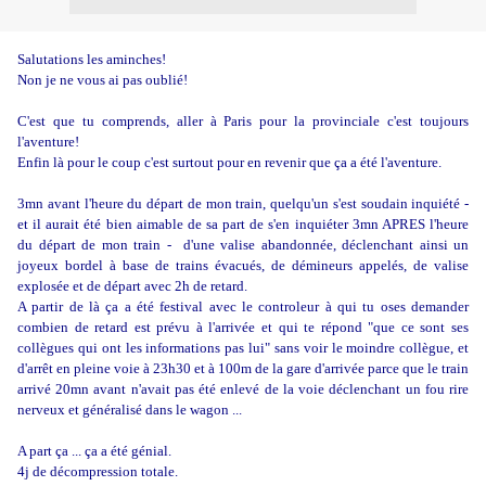
Salutations les aminches!
Non je ne vous ai pas oublié!
C'est que tu comprends, aller à Paris pour la provinciale c'est toujours
l'aventure!
Enfin là pour le coup c'est surtout pour en revenir que ça a été l'aventure.
3mn avant l'heure du départ de mon train, quelqu'un s'est soudain inquiété -
et il aurait été bien aimable de sa part de s'en inquiéter 3mn APRES l'heure
du départ de mon train - d'une valise abandonnée, déclenchant ainsi un
joyeux bordel à base de trains évacués, de démineurs appelés, de valise
explosée et de départ avec 2h de retard.
A partir de là ça a été festival avec le controleur à qui tu oses demander
combien de retard est prévu à l'arrivée et qui te répond "que ce sont ses
collègues qui ont les informations pas lui" sans voir le moindre collègue, et
d'arrêt en pleine voie à 23h30 et à 100m de la gare d'arrivée parce que le train
arrivé 20mn avant n'avait pas été enlevé de la voie déclenchant un fou rire
nerveux et généralisé dans le wagon ...
A part ça ... ça a été génial.
4j de décompression totale.