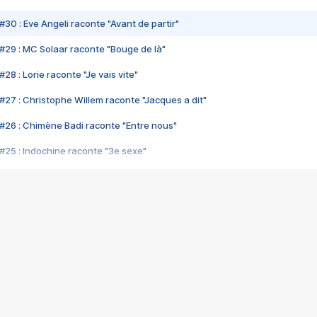
#30 : Eve Angeli raconte "Avant de partir"
#29 : MC Solaar raconte "Bouge de là"
28 : Lorie raconte "Je vais vite"
#27 : Christophe Willem raconte "Jacques a dit"
#26 : Chimène Badi raconte "Entre nous"
#25 : Indochine raconte "3e sexe"
#24 : Zaho raconte "C'est chelou"
#23 : Patrick Bruel raconte "Au café des délices"
#22 : Kyo raconte "Le chemin"
#21 : Nolwenn Leroy raconte "Cassé"
#20 : Patrick Hernandez raconte "Born to be alive"
#19 : Lorie raconte "Près de moi"