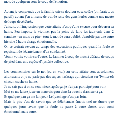
mort de quelqu'un sous le coup de l'émotion.
Autant je comprends que la famille crie sa douleur et sa colère (on ferait tous
pareil), autant j'en ai marre de voir le reste des gens hurler comme une meute
de loups décérébrés.
J'ai surtout l'impression que cette affaire n'est qu'une excuse pour déverser sa
haine. Peu importe la victime, pas la peine de faire les faux-culs dans 2
semaine - un mois au pire - tout le monde aura oublié, obnubilé par une autre
histoire à haute charge émotionnelle.
On se croirait revenu au temps des executions publiques quand la foule se
repaissait de l'écartelement d'un condamné.
Vomir, vomir, vomir sur l'autre. Le laminer à coup de mots à défauts de coups
de pied dans une espèce d'hystérie collective.
Les commentaires sur le net (ou en vrai) sur cette affaire sont absolument
ahurissants et je ne parle pas des supers hashtags qui circulent sur Twitter où
chacun crache sa haine.
Je ne sais pas si on se sent mieux après ça, je n'ai pas participé pour voir.
Moi ça me laisse juste un mauvais gout dans la bouche d'assister à ça.
Et quelque part ça me fait peur. Le lynchage n'est pas loin.
Mais le pire c'est de savoir que ce déferlement émotionnel ne durera que
quelques jours avant que la foule ne passe à autre chose, tout aussi
émotionnel mais autre.