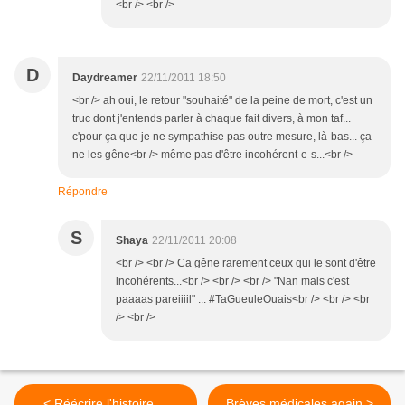
<br /> <br />
D
Daydreamer
22/11/2011 18:50
<br /> ah oui, le retour "souhaité" de la peine de mort, c'est un
truc dont j'entends parler à chaque fait divers, à mon taf...
c'pour ça que je ne sympathise pas outre mesure, là-bas... ça
ne les gêne<br /> même pas d'être incohérent-e-s...<br />
Répondre
S
Shaya
22/11/2011 20:08
<br /> <br /> Ca gêne rarement ceux qui le sont d'être
incohérents...<br /> <br /> <br /> "Nan mais c'est
paaaas pareiiiil" ... #TaGueuleOuais<br /> <br /> <br
/> <br />
< Réécrire l'histoire ...
Brèves médicales again >