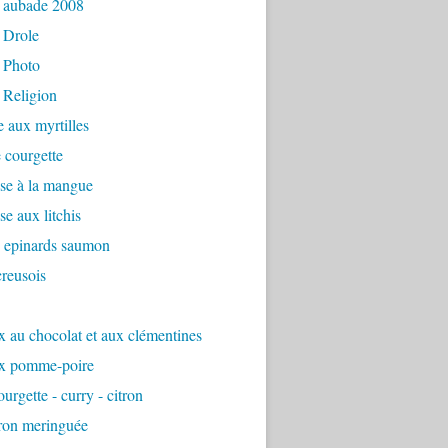
 aubade 2008
 Drole
 Photo
 Religion
e aux myrtilles
 courgette
se à la mangue
e aux litchis
é epinards saumon
reusois
 au chocolat et aux clémentines
x pomme-poire
urgette - curry - citron
tron meringuée