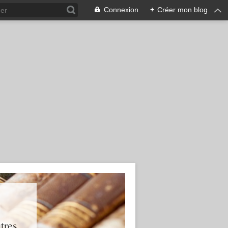
Connexion
+
Créer mon blog
res...