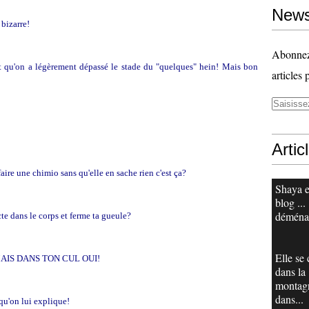
News
 bizarre!
Abonnez-
st qu'on a légèrement dépassé le stade du "quelques" hein! Mais bon
articles 
Artic
aire une chimio sans qu'elle en sache rien c'est ça?
Shaya e
blog ...
déména
cte dans le corps et ferme ta gueule?
Elle se
a? MAIS DANS TON CUL OUI!
dans la
montag
dans...
 qu'on lui explique!