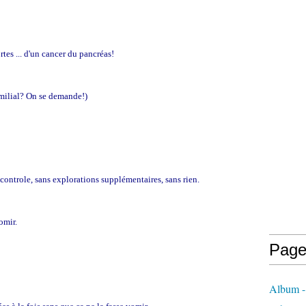
tes ... d'un cancer du pancréas!
milial? On se demande!)
controle, sans explorations supplémentaires, sans rien.
omir.
Page
Album 