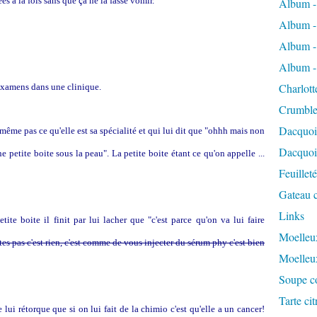
 à la fois sans que ça ne la fasse vomir.
Album -
Album -
Album -
Album -
Charlott
 examens dans une clinique.
Crumble
Dacquoi
ême pas ce qu'elle est sa spécialité et qui lui dit que "ohhh mais non
Dacquois
petite boite sous la peau". La petite boite étant ce qu'on appelle ...
Feuillet
Gateau c
Links
tite boite il finit par lui lacher que "c'est parce qu'on va lui faire
Moelleux
tes pas c'est rien, c'est comme de vous injecter du sérum phy c'est bien
Moelleu
Soupe co
Tarte ci
i rétorque que si on lui fait de la chimio c'est qu'elle a un cancer!