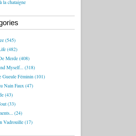
à la chataigne
gories
ee
(545)
ife
(482)
De Merde
(408)
nd Myself...
(318)
 Gueule Féminin
(101)
Ou Nain Faux
(47)
de
(43)
Tout
(33)
ents...
(24)
n Vadrouille
(17)