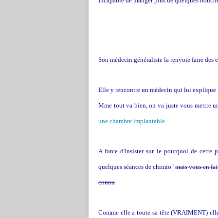
Incapable de manger plus de quelques bouchées
Son médecin généraliste la renvoie faire des
Elle y rencontre un médecin qui lui explique m
Mme tout va bien, on va juste vous mettre une 
une chambre implantable
.
A force d'insister sur le pourquoi de cette pe
quelques séances de chimio"
mais vous en fai
connu
Comme elle a toute sa tête (VRAIMENT) elle lu