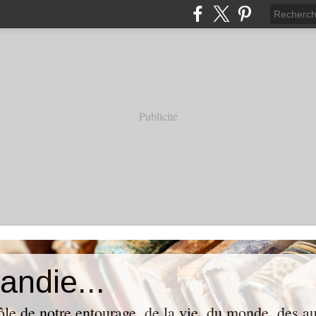
Publicité
andie...
ôle de notre entourage, de la vie, du monde, des aut