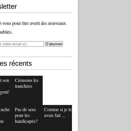
letter
vous pour être averti des nouveaux
publiés.
les récents
t son
Creusons les
tranchées
gent!
 cache
Pas de sexe
Comme si je les
pour les
avais fait ...
ne
handicapés?