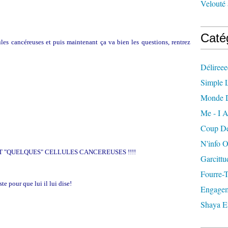
Velouté 
Caté
les cancéreuses et puis maintenant ça va bien les questions, rentrez
Délireee
Simple L
Monde 
Me - I A
Coup De
N'info 
AIT "QUELQUES" CELLULES CANCEREUSES !!!!
Garcittu
Fourre-
te pour que lui il lui dise!
Engagem
Shaya E