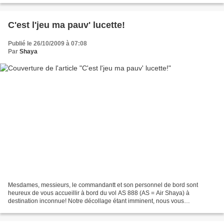
C'est l'jeu ma pauv' lucette!
Publié le 26/10/2009 à 07:08
Par
Shaya
Mesdames, messieurs, le commandantt et son personnel de bord sont
heureux de vous accueillir à bord du vol AS 888 (AS = Air Shaya) à
destination inconnue! Notre décollage étant imminent, nous vous
demandons de bien vouloir attacher votre ceinture et de...