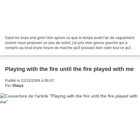
Salut les boys and girls! Hier aprem vu que le temps avait l'air de vaguement
vouloir nous proposer un peu de soleil, j'ai pris mon genou gauche qui a
compris au bout d'une heure de marche qu'il pouvais bien raler tout ce qu'il
voulait, de toute façon...
Playing with the fire until the fire played with me
Publié le 22/12/2009 à 08:07
Par
Shaya