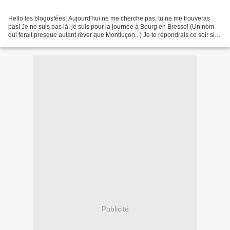
Hello les blogosfées! Aujourd'hui ne me cherche pas, tu ne me trouveras
pas! Je ne suis pas là, je suis pour la journée à Bourg en Bresse! (Un nom
qui ferait presque autant rêver que Montluçon...) Je te répondrais ce soir si je
ne rentre pas trop tard......
Publicité