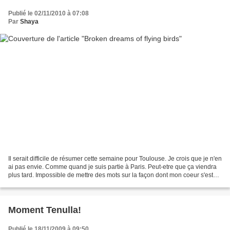
Publié le 02/11/2010 à 07:08
Par
Shaya
Il serait difficile de résumer cette semaine pour Toulouse. Je crois que je n'en
ai pas envie. Comme quand je suis partie à Paris. Peut-etre que ça viendra
plus tard. Impossible de mettre des mots sur la façon dont mon coeur s'est
vrillé quand j'ai entendu...
Moment Tenulla!
Publié le 18/11/2009 à 09:50