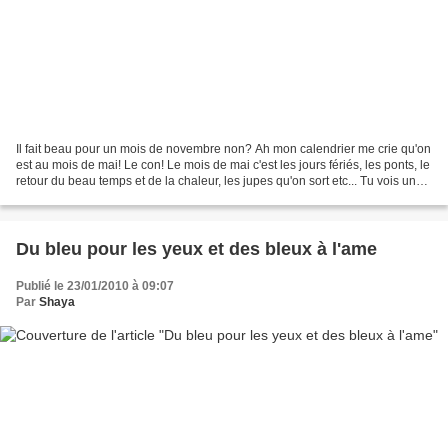
Il fait beau pour un mois de novembre non? Ah mon calendrier me crie qu'on
est au mois de mai! Le con! Le mois de mai c'est les jours fériés, les ponts, le
retour du beau temps et de la chaleur, les jupes qu'on sort etc... Tu vois un
truc pareil toi?...
Du bleu pour les yeux et des bleux à l'ame
Publié le 23/01/2010 à 09:07
Par
Shaya