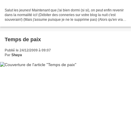
Salut les jeunes! Maintenant que j'ai bien dormi (si si), on peut enfin revenir
dans la normalité ici! (Débiter des conneries sur votre blog la nuit c'est
souverain!) (Mais j'assume puisque je ne le supprime pas) (Alors qu'en vrai,
j'ai vachement envie...
Temps de paix
Publié le 24/12/2009 à 09:07
Par
Shaya