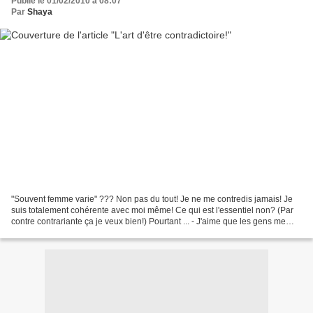
Publié le 01/02/2010 à 08:07
Par
Shaya
"Souvent femme varie" ??? Non pas du tout! Je ne me contredis jamais! Je
suis totalement cohérente avec moi même! Ce qui est l'essentiel non? (Par
contre contrariante ça je veux bien!) Pourtant ... - J'aime que les gens me
disent clairement les choses...