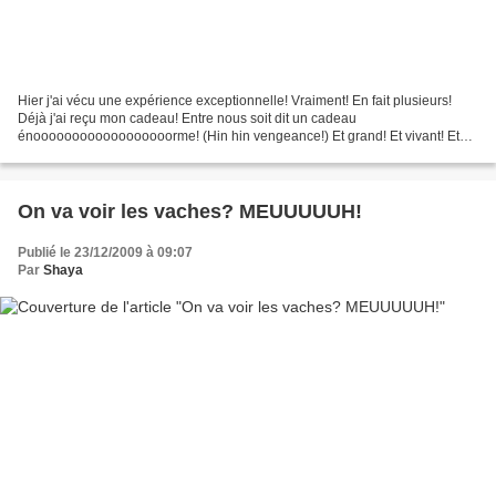
Hier j'ai vécu une expérience exceptionnelle! Vraiment! En fait plusieurs!
Déjà j'ai reçu mon cadeau! Entre nous soit dit un cadeau
énoooooooooooooooooorme! (Hin hin vengeance!) Et grand! Et vivant! Et
qui parle et qui bouge! Chevelu en plus! En plus...
On va voir les vaches? MEUUUUUH!
Publié le 23/12/2009 à 09:07
Par
Shaya