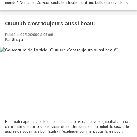
monde? Dont acte! Je vous souhaite sincèrement une belle et merveilleuse
année 2010! L'essentiel...
Ouuuuh c'est toujours aussi beau!
Publié le 03/12/2009 à 07:08
Par
Shaya
Hier matin après ma folle nuit en tête à tête avec la cuvette (mouhahahaha
ça riiiiiiiiiime!) (oui je sais je viens de perdre tout mon potentiel de sexytude
auprès de vous mais bon faudra m'expliquer comment vous faites pour
rester classe quand vous êtes...