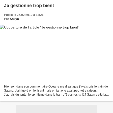
Je gestionne trop bien!
Publié le 26/02/2010 à 11:26
Par
Shaya
Hier soir dans son commentaire Océane me disait que j'avais pris le train de
Satan... J'ai rigolé en le lisant mais en fait elle avait peut-etre raison...
J'aurais du tenter le spiritisme dans le train : "Satan es-tu là? Satan es-tu la?
Fais voler la...