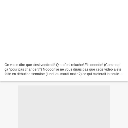
On va se dire que c'est vendredi! Que c'est relache! Et connerie! (Comment
ça "pour pas changer?") Noooon je ne vous dirais pas que cette vidéo a été
faite en début de semaine (lundi ou mardi matin?) ce qui m'oterait la seule
minable excuse que je puisse...