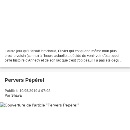
L'autre jour qu'il faisait fort chaud, Olivier qui est quand même mon plus
proche voisin (connu) à l'heure actuelle a décidé de venir voir c'était quoi
cette histoire d'Annecy et de son lac que c'est trop beau! Il a pas été déçu du
voyage à priori et...
Pervers Pépère!
Publié le 10/05/2010 à 07:08
Par
Shaya