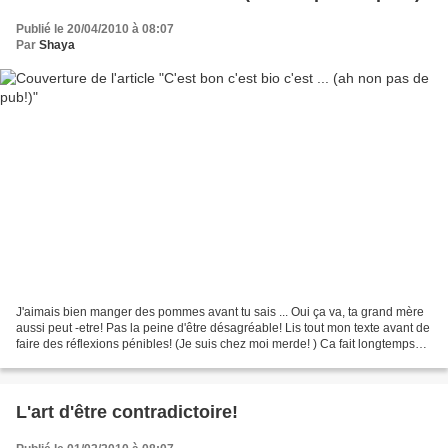
Publié le 20/04/2010 à 08:07
Par
Shaya
J'aimais bien manger des pommes avant tu sais ... Oui ça va, ta grand mère
aussi peut -etre! Pas la peine d'être désagréable! Lis tout mon texte avant de
faire des réflexions pénibles! (Je suis chez moi merde! ) Ca fait longtemps
que dans ma famille on...
L'art d'être contradictoire!