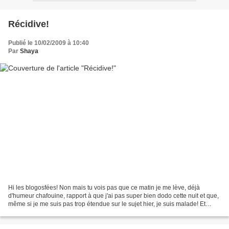
Récidive!
Publié le 10/02/2009 à 10:40
Par
Shaya
Hi les blogosfées! Non mais tu vois pas que ce matin je me lève, déjà
d'humeur chafouine, rapport à que j'ai pas super bien dodo cette nuit et que,
même si je me suis pas trop étendue sur le sujet hier, je suis malade! Et
personne n'a oublié que je suis...