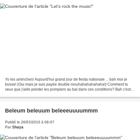
Yo les aminches! Aujourd'hui grand jour de fiesta nationale ... bah moi je
bosse! (Oui mais je suis payée double mouhahahahahaha!) Comment tu
veux que j'aille peloter les pompiers au bal dans ces conditions? Bah c'est
pas grave moi je les peloterais dans...
Beleum beleuum beleeeuuuummm
Publié le 26/03/2010 à 08:07
Par
Shaya