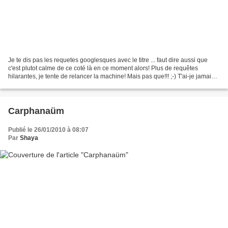
Je te dis pas les requetes googlesques avec le titre ... faut dire aussi que
c'est plutot calme de ce coté là en ce moment alors! Plus de requêtes
hilarantes, je tente de relancer la machine! Mais pas que!!! ;-) T'ai-je jamais
parlé de mes numéros de...
Carphanaüm
Publié le 26/01/2010 à 08:07
Par
Shaya