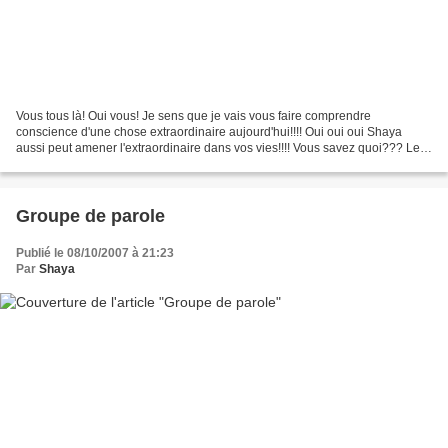
Vous tous là! Oui vous! Je sens que je vais vous faire comprendre
conscience d'une chose extraordinaire aujourd'hui!!!! Oui oui oui Shaya
aussi peut amener l'extraordinaire dans vos vies!!!! Vous savez quoi??? Les
aventuriers de Koh-lanta, ceux qui chopent...
Groupe de parole
Publié le 08/10/2007 à 21:23
Par
Shaya