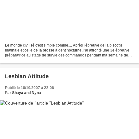
Le monde civilisé c'est simple comme.... Après l'épreuve de la biscotte
matinale et celle de la brosse à dent nocturne, j'ai affronté une 3e épreuve
préparatrice au stage de survie des commandos pendant ma semaine de
vacances... La vieille chaudière nous...
Lesbian Attitude
Publié le 18/10/2007 à 22:06
Par
Shaya and Nyna