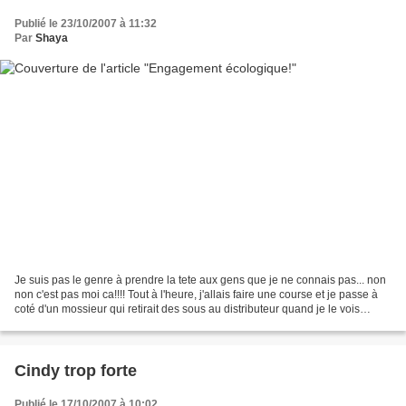
Publié le 23/10/2007 à 11:32
Par
Shaya
Je suis pas le genre à prendre la tete aux gens que je ne connais pas... non
non c'est pas moi ca!!!! Tout à l'heure, j'allais faire une course et je passe à
coté d'un mossieur qui retirait des sous au distributeur quand je le vois
déchirer son reçu et...
Cindy trop forte
Publié le 17/10/2007 à 10:02