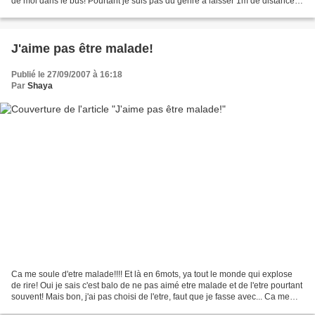
de moi dans le bus! Pourtant je suis pas du genre à laisser 1m de distance
obligatoire entre les autres...
J'aime pas être malade!
Publié le 27/09/2007 à 16:18
Par
Shaya
Ca me soule d'etre malade!!!! Et là en 6mots, ya tout le monde qui explose
de rire! Oui je sais c'est balo de ne pas aimé etre malade et de l'etre pourtant
souvent! Mais bon, j'ai pas choisi de l'etre, faut que je fasse avec... Ca me
soule de passez mon...