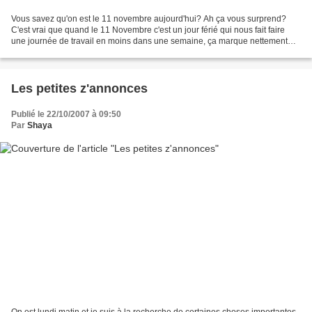
Vous savez qu'on est le 11 novembre aujourd'hui? Ah ça vous surprend?
C'est vrai que quand le 11 Novembre c'est un jour férié qui nous fait faire
une journée de travail en moins dans une semaine, ça marque nettement
plus les esprits que quand c'est un...
Les petites z'annonces
Publié le 22/10/2007 à 09:50
Par
Shaya
On est lundi matin et je suis à la recherche de certaines choses importantes