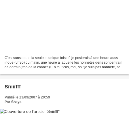
C'est sans doute la seule et unique fois où je posterais à une heure aussi
indue (5h30) du matin, une heure à laquelle les honnetes gens sont entrain
de dormir (trop de la chance)! En tout cas, moi, soit je suis pas honnete, soit
je ne dors pas (je pencherais...
Sniiifff
Publié le 23/09/2007 à 20:59
Par
Shaya