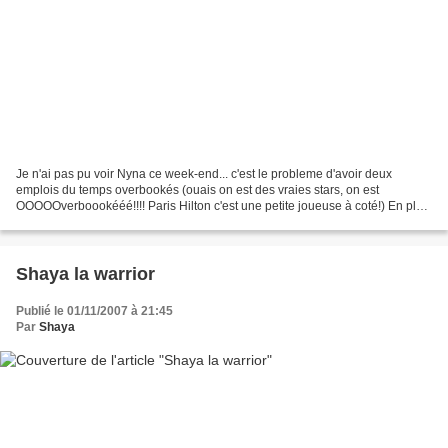
Je n'ai pas pu voir Nyna ce week-end... c'est le probleme d'avoir deux
emplois du temps overbookés (ouais on est des vraies stars, on est
OOOOOverboookééé!!!! Paris Hilton c'est une petite joueuse à coté!) En plus
Nyna étant actuellement dans un pays...
Shaya la warrior
Publié le 01/11/2007 à 21:45
Par
Shaya