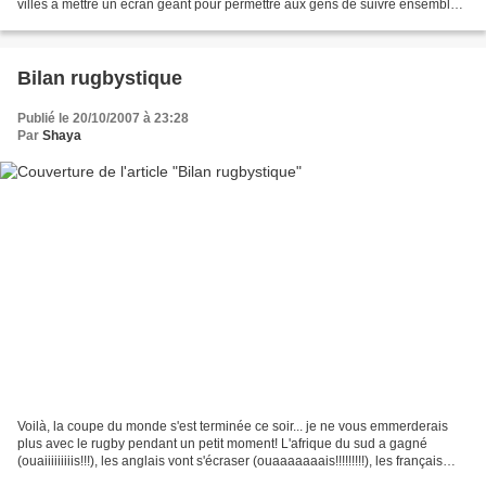
villes à mettre un écran géant pour permettre aux gens de suivre ensemble
cette demi-finale et on...
Bilan rugbystique
Publié le 20/10/2007 à 23:28
Par
Shaya
Voilà, la coupe du monde s'est terminée ce soir... je ne vous emmerderais
plus avec le rugby pendant un petit moment! L'afrique du sud a gagné
(ouaiiiiiiiiis!!!), les anglais vont s'écraser (ouaaaaaaais!!!!!!!!!), les français
vont retourner travailler...