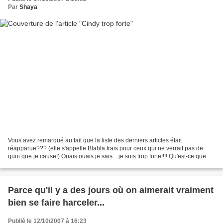
Par
Shaya
Vous avez remarqué au fait que la liste des derniers articles était
réapparue??? (elle s'appelle Blabla frais pour ceux qui ne verrait pas de
quoi que je cause!) Ouais ouais je sais... je suis trop forte!!!! Qu'est-ce que
vous voulez on a la classe ou...
Parce qu'il y a des jours où on aimerait vraiment
bien se faire harceler...
Publié le 12/10/2007 à 16:23