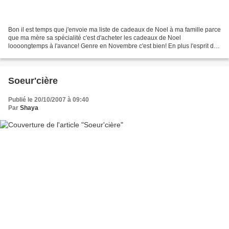
Bon il est temps que j'envoie ma liste de cadeaux de Noel à ma famille parce
que ma mère sa spécialité c'est d'acheter les cadeaux de Noel
loooongtemps à l'avance! Genre en Novembre c'est bien! En plus l'esprit de
Noel arrive, ils annoncent de la neige...
Soeur'cière
Publié le 20/10/2007 à 09:40
Par
Shaya