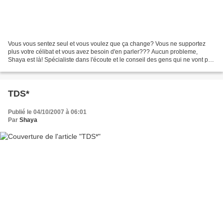
Vous vous sentez seul et vous voulez que ça change? Vous ne supportez
plus votre célibat et vous avez besoin d'en parler??? Aucun probleme,
Shaya est là! Spécialiste dans l'écoute et le conseil des gens qui ne vont pas
bien, surtout si c'est par manque...
TDS*
Publié le 04/10/2007 à 06:01
Par
Shaya