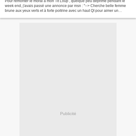
Pour remonter le moral à mon Tit Loup , quelque peu déprimé pendant le
week end, j'avais passé une annonce par msn : "--> Cherche belle femme
brune aux yeux verts et à forte poitrine avec un haut QI pour aimer un
gentleman"! Il faut bien que j'avoue ici...
Publicité