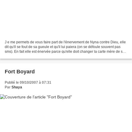
J e me permets de vous faire part de l'énervement de Nyna contre Dieu, elle
dit qu'il se fout de sa gueule et qu'il lui paiera (on se défoule souvent pas
sms). En fait elle est énervée parce qu'elle doit changer la carte mère de son
ordi (650€) qui n'a...
Fort Boyard
Publié le 09/10/2007 à 07:31
Par
Shaya