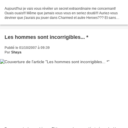
Aujourd'hui je vais vous révéler un secret extraordinaire me concernant!
Ouais ouais!!! Même que jamais vous vous en seriez douté!!! Auriez-vous
deviner que j'aurais pu jouer dans Charmed et autre Heroes??? Et sans
trucage en plus!!! J'en aurais fait...
Les hommes sont incorrigibles... *
Publié le 01/10/2007 à 09:39
Par
Shaya