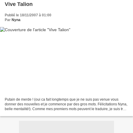
Vive Talion
Publié le 18/11/2007 à 01:00
Par
Nyna
Putain de merde ! (oui ca fait longtemps que je ne suis pas venue vous
donner des nouvelles et je commence par des gros mots. Félicitations Nyna,
belle mentalité!). Comme mes premiers mots peuvent le traduire, je suis très
très très très énervée ! Je...