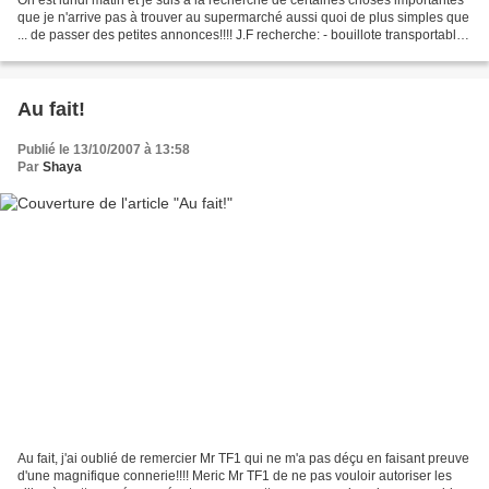
que je n'arrive pas à trouver au supermarché aussi quoi de plus simples que
... de passer des petites annonces!!!! J.F recherche: - bouillote transportable
because il commence...
Au fait!
Publié le 13/10/2007 à 13:58
Par
Shaya
Au fait, j'ai oublié de remercier Mr TF1 qui ne m'a pas déçu en faisant preuve
d'une magnifique connerie!!!! Meric Mr TF1 de ne pas vouloir autoriser les