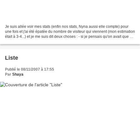
Je suis allée voir mes stats (enfin nos stats, Nyna aussi elle compte) pour
une fois et j'ai été épatée du nombre de visiteur qui viennent (mon estimation
était à 3-4...) et je me suis dit deux choses : - si je pensais qu'on avait que 3-
4 visiteurs c'était...
Liste
Publié le 08/11/2007 à 17:55
Par
Shaya