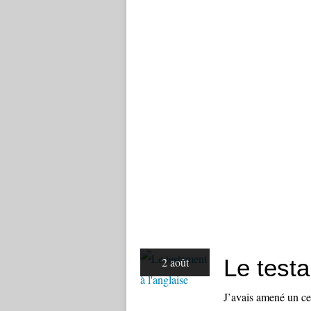
Le testa
2 août
J’avais amené un cer