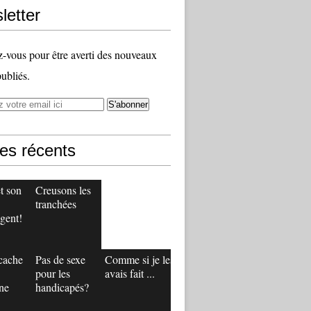
letter
vous pour être averti des nouveaux
publiés.
les récents
t son
Creusons les
tranchées
gent!
 cache
Pas de sexe
Comme si je les
pour les
avais fait ...
ne
handicapés?