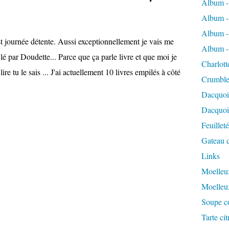
Album -
Album -
Album -
t journée détente. Aussi exceptionnellement je vais me
Album -
filé par Doudette... Parce que ça parle livre et que moi je
Charlott
lire tu le sais ... J'ai actuellement 10 livres empilés à côté
Crumble
Dacquoi
Dacquois
Feuillet
Gateau c
Links
Moelleux
Moelleu
Soupe co
Tarte ci