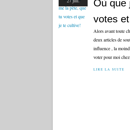
Où que j
27 juil.
votes et
Alors avant toute c
deux articles de sout
influence , la moin
voter pour moi chez.
LIRE LA SUITE