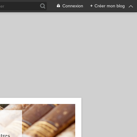
Connexion
+
Créer mon blog
res...