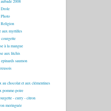
 aubade 2008
 Drole
 Photo
 Religion
e aux myrtilles
 courgette
se à la mangue
e aux litchis
é epinards saumon
reusois
 au chocolat et aux clémentines
x pomme-poire
urgette - curry - citron
tron meringuée