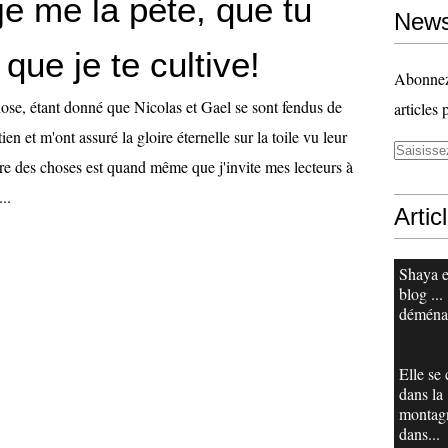
e me la pète, que tu
News
 que je te cultive!
Abonnez-
hose, étant donné que Nicolas et Gael se sont fendus de
articles 
ien et m'ont assuré la gloire éternelle sur la toile vu leur
dre des choses est quand même que j'invite mes lecteurs à
..
Artic
Shaya e
blog ...
déména
Elle se
dans la
montag
dans...