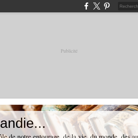
Publicité
andie...
ôle de notre entourage, de la vie, du monde, des aut