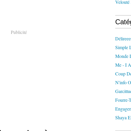
Velouté 
Caté
Publicité
Délireee
Simple L
Monde 
Me - I A
Coup De
N'info 
Garcittu
Fourre-
Engagem
Shaya E