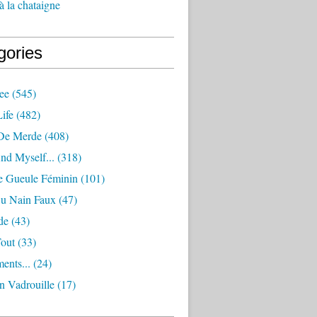
à la chataigne
gories
ee
(545)
ife
(482)
De Merde
(408)
nd Myself...
(318)
 Gueule Féminin
(101)
Ou Nain Faux
(47)
de
(43)
Tout
(33)
ents...
(24)
n Vadrouille
(17)