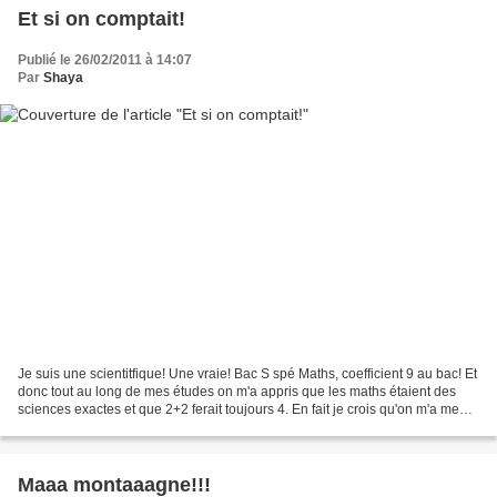
Et si on comptait!
Publié le 26/02/2011 à 14:07
Par
Shaya
Je suis une scientitfique! Une vraie! Bac S spé Maths, coefficient 9 au bac! Et
donc tout au long de mes études on m'a appris que les maths étaient des
sciences exactes et que 2+2 ferait toujours 4. En fait je crois qu'on m'a menti
... Ou que chez moi...
Maaa montaaagne!!!