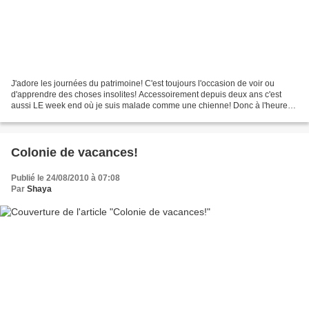
J'adore les journées du patrimoine! C'est toujours l'occasion de voir ou
d'apprendre des choses insolites! Accessoirement depuis deux ans c'est
aussi LE week end où je suis malade comme une chienne! Donc à l'heure
où tu me lis, soit j'ai déclaré une fulgurante...
Colonie de vacances!
Publié le 24/08/2010 à 07:08
Par
Shaya