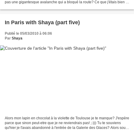
pas une gigantesque avalanche qui a bloqué la route? Ce que j'étais bien là
haut ... Depuis que...
In Paris with Shaya (part five)
Publié le 05/03/2010 à 06:06
Par
Shaya
Alors mon lapin en chocolat à la violette de Toulouse je te manque? J'espère
parce que sinon peut-etre que je ne reviendrais pas! ;-))) Tu te souviens
qu'hier je t'avais abandonné à l'entrée de la Galerie des Glaces? Alors sous
tes yeux ébahis la voici!...