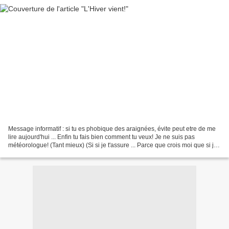
Message informatif : si tu es phobique des araignées, évite peut etre de me
lire aujourd'hui ... Enfin tu fais bien comment tu veux! Je ne suis pas
météorologue! (Tant mieux) (Si si je t'assure ... Parce que crois moi que si je
bossais dans le même bureau...