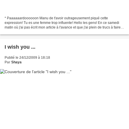
* Paaaaaardoooooon Manu de t'avoir outrageusement piqué cette
expression! Tu es une femme trop influente! Hello les gens! En ce samedi
matin où j'ai pas écrit mon article à l'avance et que j'ai plein de trucs à faire je
te propose un fourre-tout spécial...
I wish you ...
Publié le 24/12/2009 à 18:18
Par
Shaya