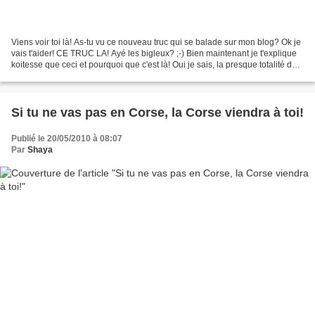
Viens voir toi là! As-tu vu ce nouveau truc qui se balade sur mon blog? Ok je
vais t'aider! CE TRUC LA! Ayé les bigleux? ;-) Bien maintenant je t'explique
koitesse que ceci et pourquoi que c'est là! Oui je sais, la presque totalité du
lectorat blogueur...
Si tu ne vas pas en Corse, la Corse viendra à toi!
Publié le 20/05/2010 à 08:07
Par
Shaya