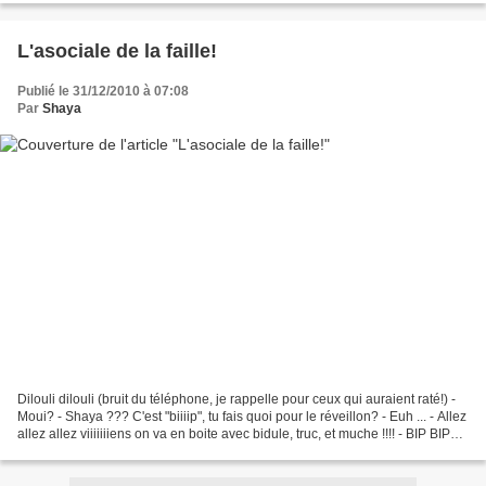
L'asociale de la faille!
Publié le 31/12/2010 à 07:08
Par
Shaya
Dilouli dilouli (bruit du téléphone, je rappelle pour ceux qui auraient raté!) -
Moui? - Shaya ??? C'est "biiiip", tu fais quoi pour le réveillon? - Euh ... - Allez
allez allez viiiiiiiens on va en boite avec bidule, truc, et muche !!!! - BIP BIP
BIP...