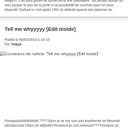
Règle n°1 du petit guide de survie de la fille célibataire : ne jamais laisser un
mec passer le pas de la porte si la possibilité de coucher avec lui vous
dégoute! Surtout si c'est après 19h! Je déteste quand mes alarmes se
débranchent d'elle même! Moi...
Tell me whyyyyy [Edit inside]
Publié le 06/03/2010 à 10:10
Par
Shaya
Pourquoiiiiiiiiiiiiiiiiiiiiiiii ???? (Non je ne me suis pas transformé en Moundir
pendant que j'étais en altitude!) Pourquoi je suis revenue??? Pourquoi ya