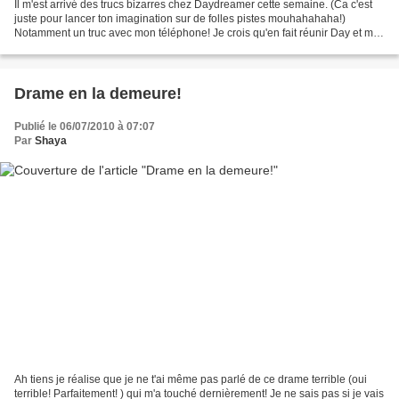
Il m'est arrivé des trucs bizarres chez Daydreamer cette semaine. (Ca c'est
juste pour lancer ton imagination sur de folles pistes mouhahahaha!)
Notamment un truc avec mon téléphone! Je crois qu'en fait réunir Day et moi
dans la même pièce ca fait des...
Drame en la demeure!
Publié le 06/07/2010 à 07:07
Par
Shaya
Ah tiens je réalise que je ne t'ai même pas parlé de ce drame terrible (oui
terrible! Parfaitement! ) qui m'a touché dernièrement! Je ne sais pas si je vais