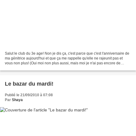
Salut le club du 3e age! Non je dis ça, c'est parce que c'est l'anniversaire de
ma génitrice aujourd'hui et que ça me rappelle qu'elle ne rajeunit pas et
vous non plus! (Oui moi non plus aussi, mais moi je n'ai pas encore de
problème avec mon age.) Ok...
Le bazar du mardi!
Publié le 21/09/2010 à 07:08
Par
Shaya