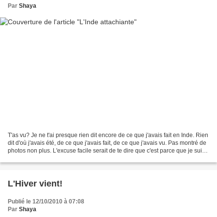
Par
Shaya
T'as vu? Je ne t'ai presque rien dit encore de ce que j'avais fait en Inde. Rien
dit d'où j'avais été, de ce que j'avais fait, de ce que j'avais vu. Pas montré de
photos non plus. L'excuse facile serait de te dire que c'est parce que je suis
malade et...
L'Hiver vient!
Publié le 12/10/2010 à 07:08
Par
Shaya