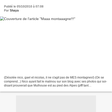
Publié le 05/10/2010 à 07:08
Par
Shaya
(Désolée nico, gael et nicolas, il ne s'agit pas de MES montagnes!) (On se
comprend...) Nico ayant fait le malinou sur son blog avec ses photos qui soi-
disant prouverait que Mulhouse est au pied des Alpes (pfff tant
d'impertinence ça mérite d'être fouetté...