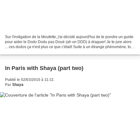
Sur l'instigation de la Moufette, j'ai décidé aujourd'hui de te pondre un guide
pour aider le Dodo Dodu pas Doué (ah un DDD) à draguer! Je te jure alors
... ces dodos ça n'est plus ce que c'était! Suite à un étrange phénomène, tous
les dodos (mais siiii...
In Paris with Shaya (part two)
Publié le 02/03/2010 à 11:11
Par
Shaya