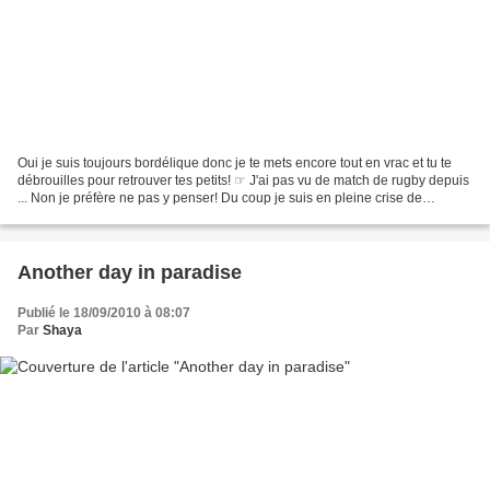
Oui je suis toujours bordélique donc je te mets encore tout en vrac et tu te
débrouilles pour retrouver tes petits! ☞ J'ai pas vu de match de rugby depuis
... Non je préfère ne pas y penser! Du coup je suis en pleine crise de
manque c'est horrible! J'ai...
Another day in paradise
Publié le 18/09/2010 à 08:07
Par
Shaya