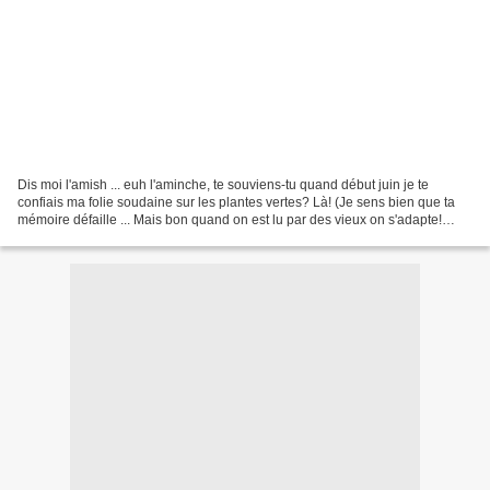
Dis moi l'amish ... euh l'aminche, te souviens-tu quand début juin je te
confiais ma folie soudaine sur les plantes vertes? Là! (Je sens bien que ta
mémoire défaille ... Mais bon quand on est lu par des vieux on s'adapte!
Mouhahahaha!) Et donc moi et...