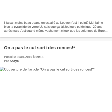
Il faisait moins beau quand on est allé au Louvre n'est-il point? Moi j'aime
bien la pyramide de verre! Je sais que ça fait toujours polémique, 20 ans
après mais c'est quand même vachement mieux que les colonnes de Buren.
Enfin affaire de gout ... Non...
On a pas le cul sorti des ronces!*
Publié le 30/01/2010 à 09:18
Par
Shaya