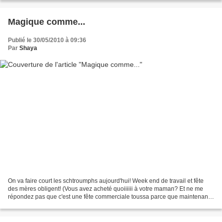
Magique comme...
Publié le 30/05/2010 à 09:36
Par
Shaya
On va faire court les schtroumphs aujourd'hui! Week end de travail et fête
des mères obligent! (Vous avez acheté quoiiiiii à votre maman? Et ne me
répondez pas que c'est une fête commerciale toussa parce que maintenant
tout le monde crie aux fêtes commerciales...