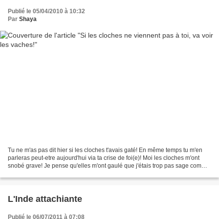
Publié le 05/04/2010 à 10:32
Par
Shaya
Tu ne m'as pas dit hier si les cloches t'avais gaté! En même temps tu m'en
parleras peut-etre aujourd'hui via ta crise de foi(e)! Moi les cloches m'ont
snobé grave! Je pense qu'elles m'ont gaulé que j'étais trop pas sage comme
fille! Ca m'ennuie un peu...
L'Inde attachiante
Publié le 06/07/2011 à 07:08