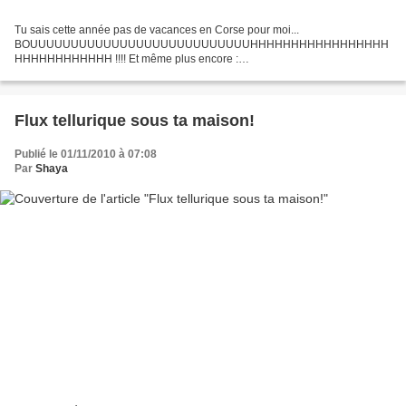
Tu sais cette année pas de vacances en Corse pour moi...
BOUUUUUUUUUUUUUUUUUUUUUUUUUUUHHHHHHHHHHHHHHHHH
HHHHHHHHHHHH !!!! Et même plus encore :
Bouuuuuuhouuuuuuuhouuuuuuuuuuuuuuuuuuuuuuuuuuuuuuuuuuuuuuhh
hhhhhhhhh File moi un mouchoir tu veux au lieu de...
Flux tellurique sous ta maison!
Publié le 01/11/2010 à 07:08
Par
Shaya