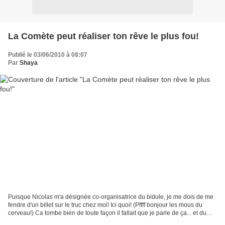
La Comète peut réaliser ton rêve le plus fou!
Publié le 03/06/2010 à 08:07
Par
Shaya
Puisque Nicolas m'a désignée co-organisatrice du bidule, je me dois de me
fendre d'un billet sur le truc chez moi! Ici quoi! (Pffff bonjour les mous du
cerveau!) Ca tombe bien de toute façon il fallait que je parle de ça... et du
reste! Tu sais quoi Louis?...