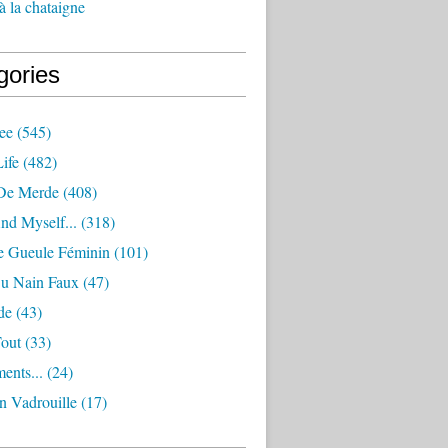
à la chataigne
gories
ee
(545)
ife
(482)
De Merde
(408)
nd Myself...
(318)
 Gueule Féminin
(101)
Ou Nain Faux
(47)
de
(43)
Tout
(33)
ents...
(24)
n Vadrouille
(17)