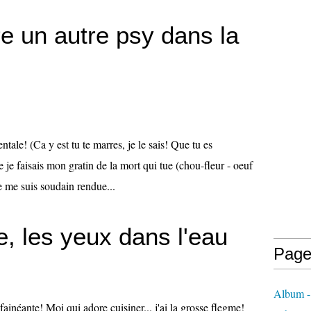
e un autre psy dans la
tale! (Ca y est tu te marres, je le sais! Que tu es
 je faisais mon gratin de la mort qui tue (chou-fleur - oeuf
e me suis soudain rendue...
e, les yeux dans l'eau
Page
Album 
néante! Moi qui adore cuisiner... j'ai la grosse flegme!