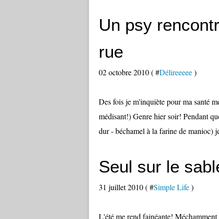
Un psy rencontr
rue
02 octobre 2010 ( #
Délireeeee
)
Des fois je m'inquiète pour ma santé men
médisant!) Genre hier soir! Pendant que
dur - béchamel à la farine de manioc) j
Seul sur le sabl
31 juillet 2010 ( #
Simple Life
)
L'été me rend fainéante! Méchamment fai