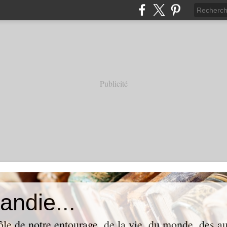
Publicité
andie...
ôle de notre entourage, de la vie, du monde, des aut