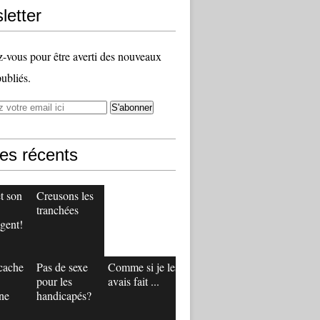
letter
vous pour être averti des nouveaux
publiés.
les récents
t son
Creusons les
tranchées
gent!
 cache
Pas de sexe
Comme si je les
pour les
avais fait ...
ne
handicapés?