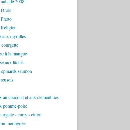
 aubade 2008
 Drole
 Photo
 Religion
e aux myrtilles
 courgette
se à la mangue
e aux litchis
é epinards saumon
reusois
 au chocolat et aux clémentines
x pomme-poire
urgette - curry - citron
tron meringuée