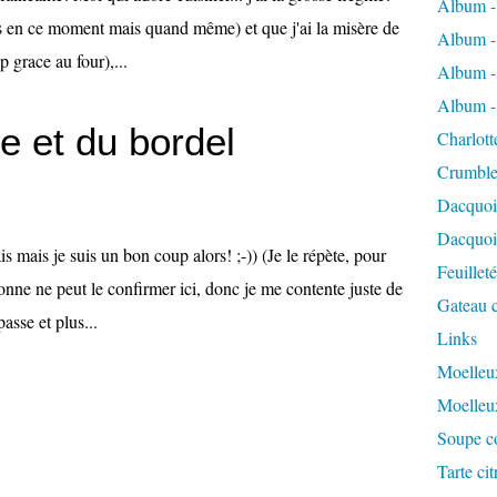
Album -
ns en ce moment mais quand même) et que j'ai la misère de
Album -
p grace au four),...
Album -
Album -
e et du bordel
Charlott
Crumble
Dacquoi
Dacquois
s mais je suis un bon coup alors! ;-)) (Je le répète, pour
Feuillet
sonne ne peut le confirmer ici, donc je me contente juste de
Gateau c
asse et plus...
Links
Moelleux
Moelleu
Soupe co
Tarte ci