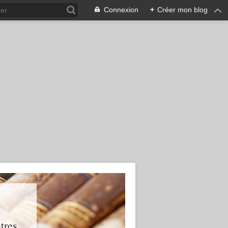
Connexion
+
Créer mon blog
res...