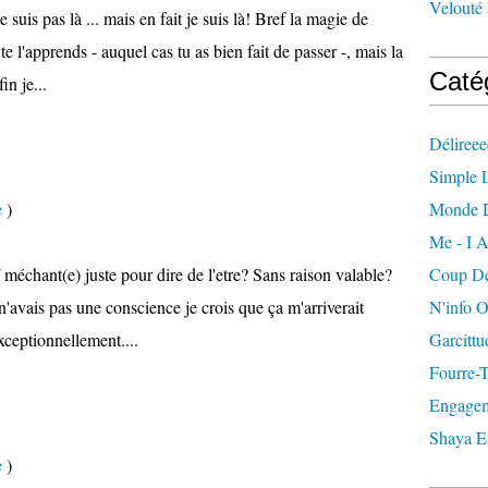
Velouté 
 suis pas là ... mais en fait je suis là! Bref la magie de
 te l'apprends - auquel cas tu as bien fait de passer -, mais la
Caté
n je...
Délireee
Simple L
e
)
Monde 
Me - I A
/ méchant(e) juste pour dire de l'etre? Sans raison valable?
Coup De
e n'avais pas une conscience je crois que ça m'arriverait
N'info 
xceptionnellement....
Garcittu
Fourre-
Engagem
Shaya E
e
)