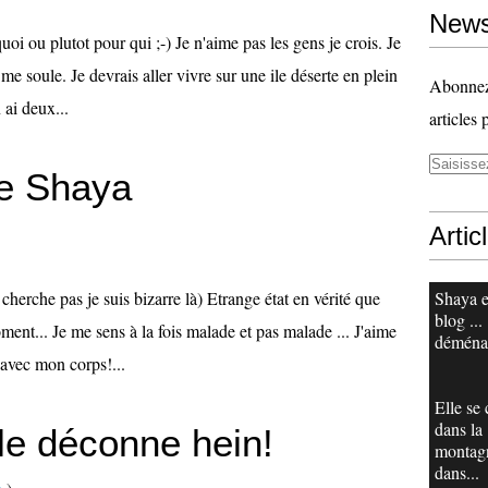
News
oi ou plutot pour qui ;-) Je n'aime pas les gens je crois. Je
me soule. Je devrais aller vivre sur une ile déserte en plein
Abonnez-
ai deux...
articles 
de Shaya
Artic
 cherche pas je suis bizarre là) Etrange état en vérité que
Shaya e
blog ...
ment... Je me sens à la fois malade et pas malade ... J'aime
déména
 avec mon corps!...
Elle se
dans la
lle déconne hein!
montag
dans...