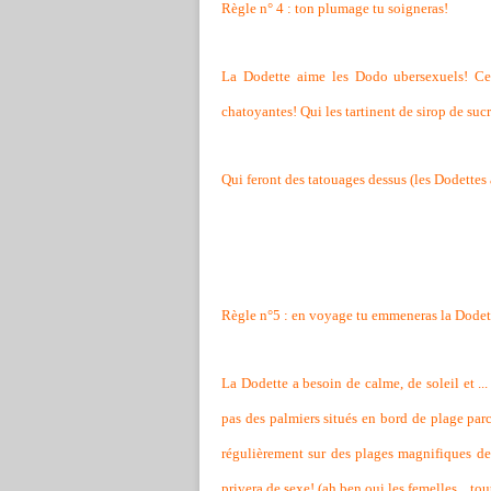
Règle n° 4 : ton plumage tu soigneras!
La Dodette aime les Dodo ubersexuels! Ce
chatoyantes! Qui les tartinent de sirop de sucr
Qui feront des tatouages dessus (les Dodette
Règle n°5 : en voyage tu emmeneras la Dodet
La Dodette a besoin de calme, de soleil et ..
pas des palmiers situés en bord de plage par
régulièrement sur des plages magnifiques de 
privera de sexe! (ah ben oui les femelles... t