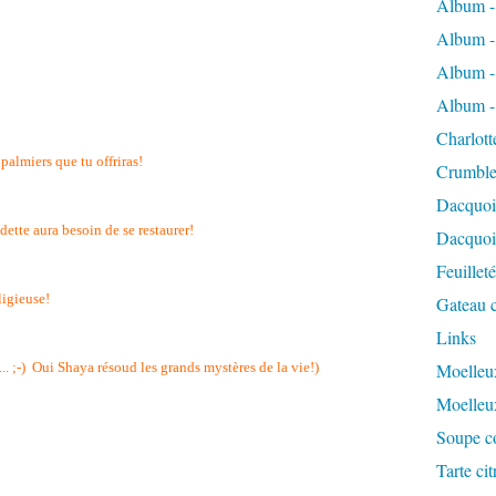
Album -
Album -
Album -
Album -
Charlott
palmiers que tu offriras!
Crumble
Dacquoi
dette aura besoin de se restaurer!
Dacquois
Feuillet
ligieuse!
Gateau c
Links
.. ;-) Oui Shaya résoud les grands mystères de la vie!)
Moelleux
Moelleu
Soupe co
Tarte ci