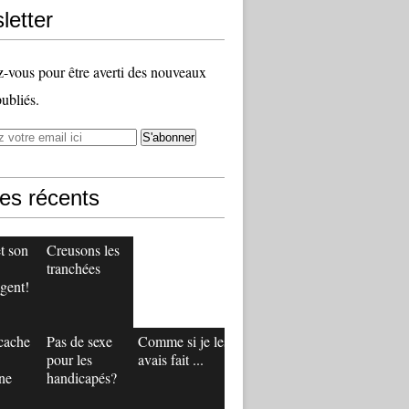
letter
vous pour être averti des nouveaux
publiés.
les récents
t son
Creusons les
tranchées
gent!
 cache
Pas de sexe
Comme si je les
pour les
avais fait ...
ne
handicapés?