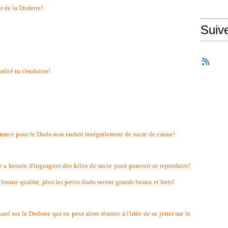
r de la Dodette!
Suiv
lité tu t'enduiras!
tirance pour le Dodo non enduit intégralement de sucre de canne!
 a besoin d'ingurgiter des kilos de sucre pour pouvoir se reproduire!
 bonne qualité, plus les petits dodo seront grands beaux et forts!
el sur la Dodette qui ne peut alors résister à l'idée de se jetter sur le