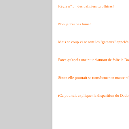
Règle n° 3 : des palmiers tu offriras!
Non je n'ai pas fumé!
Mais ce coup-ci se sont les "gateaux" appelés 
Parce qu'après une nuit d'amour de folie la Do
Sinon elle pourrait se transformer en mante re
(Ca pourrait expliquer la disparition du Dodo.