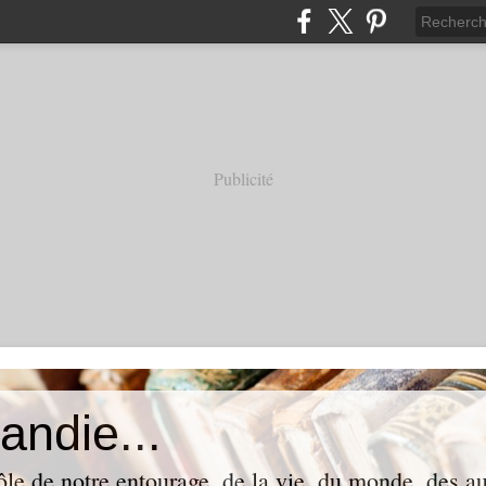
Publicité
andie...
ôle de notre entourage, de la vie, du monde, des aut