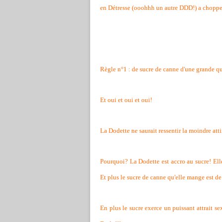
en Détresse (ooohhh un autre DDD!) a choppe
Règle n°1 : de sucre de canne d'une grande qua
Et oui et oui et oui!
La Dodette ne saurait ressentir la moindre at
Pourquoi? La Dodette est accro au sucre! Elle
Et plus le sucre de canne qu'elle mange est de
En plus le sucre exerce un puissant attrait sexu