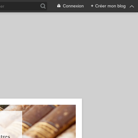
Connexion
+
Créer mon blog
res...