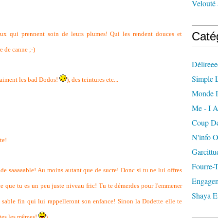
Velouté 
Caté
ux qui prennent soin de leurs plumes! Qui les rendent douces et
e de canne ;-)
Délireee
Simple L
s aiment les bad Dodos!
), des teintures etc...
Monde 
Me - I A
Coup De
N'info 
te!
Garcittu
Fourre-
. de saaaaable! Au moins autant que de sucre! Donc si tu ne lui offres
Engagem
ce que tu es un peu juste niveau fric! Tu te démerdes pour l'emmener
Shaya E
sable fin qui lui rappelleront son enfance! Sinon la Dodette elle te
outes les mêmes!
)