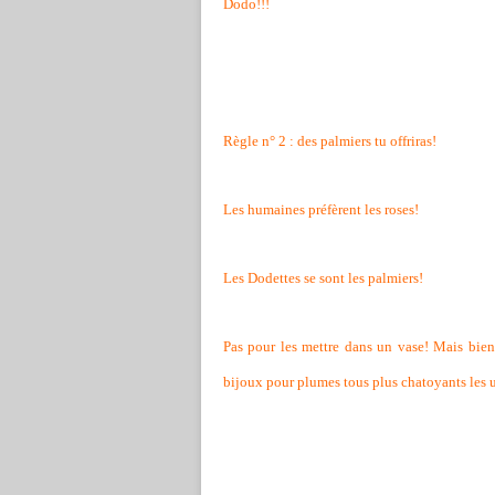
Dodo!!!
Règle n° 2 : des palmiers tu offriras!
Les humaines préfèrent les roses!
Les Dodettes se sont les palmiers!
Pas pour les mettre dans un vase! Mais bien p
bijoux pour plumes tous plus chatoyants les u