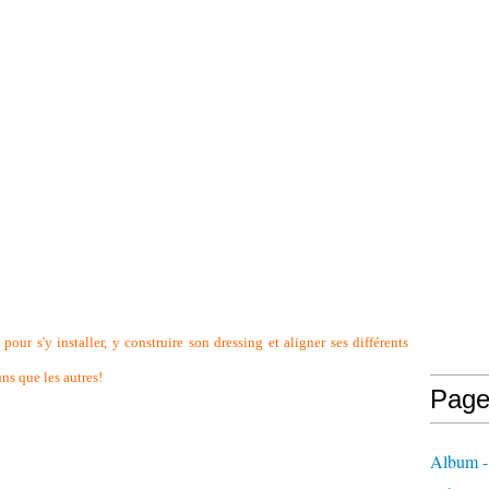
our s'y installer, y construire son dressing et aligner ses différents
ns que les autres!
Page
Album 