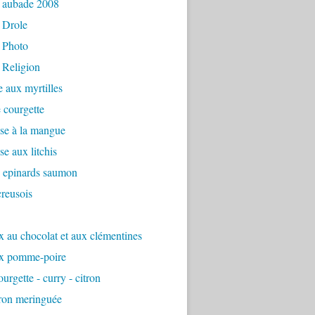
 aubade 2008
 Drole
 Photo
 Religion
e aux myrtilles
 courgette
se à la mangue
e aux litchis
é epinards saumon
reusois
 au chocolat et aux clémentines
x pomme-poire
urgette - curry - citron
tron meringuée