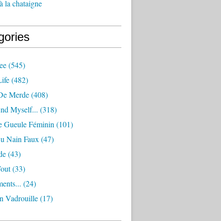
à la chataigne
gories
ee
(545)
ife
(482)
De Merde
(408)
nd Myself...
(318)
 Gueule Féminin
(101)
Ou Nain Faux
(47)
de
(43)
Tout
(33)
ents...
(24)
n Vadrouille
(17)