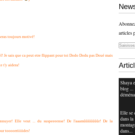
News
Abonnez-
articles 
 seras toujours motivé!
el! Je sais que ca peut etre flippant pour toi Dodo Dodu pas Doué mais
Artic
e t'y aidera!
Shaya e
blog ...
déména
Elle se
dans la
ennuyer! Elle veut ... du suspeeeense! De l'aaamûûûûûûûr! De la
montag
dans...
ur toooorriiiiides!