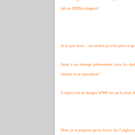
(ah un DDD) à draguer!
Je te jure alors ... ces dodos ça n'est plus ce qu
Suite à un étrange phénomène, tous les dodos
séduire et se reproduire!
L'espèce est en danger, WWF est sur le pont,
Donc je te propose qu'on écrive les 7 règles