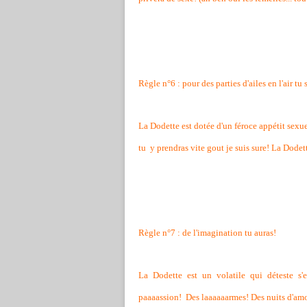
Règle n°6 : pour des parties d'ailes en l'air tu
La Dodette est dotée d'un féroce appétit sexu
tu y prendras vite gout je suis sure! La Dodett
Règle n°7 : de l'imagination tu auras!
La Dodette est un volatile qui déteste s'
paaaassion! Des laaaaaarmes! Des nuits d'amo