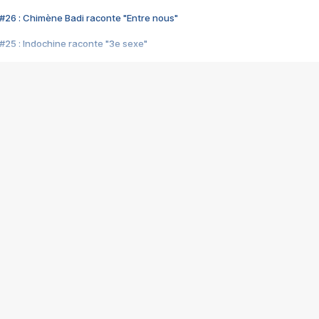
#26 : Chimène Badi raconte "Entre nous"
#25 : Indochine raconte "3e sexe"
#24 : Zaho raconte "C'est chelou"
#23 : Patrick Bruel raconte "Au café des délices"
#22 : Kyo raconte "Le chemin"
#21 : Nolwenn Leroy raconte "Cassé"
#20 : Patrick Hernandez raconte "Born to be alive"
#19 : Lorie raconte "Près de moi"
#18 : Michael Jones raconte "A nos actes manqués" (avec Jean-Jacque
#17 : Khaled raconte "Aïcha"
#16 : Corneille raconte "Parce qu'on vient de loin"
#15 : Indochine raconte "L'aventurier"