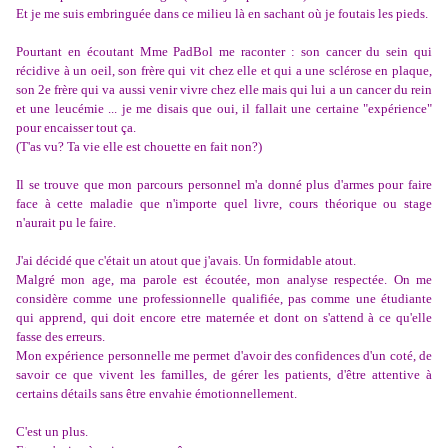
Et je me suis embringuée dans ce milieu là en sachant où je foutais les pieds.
Pourtant en écoutant Mme PadBol me raconter : son cancer du sein qui
récidive à un oeil, son frère qui vit chez elle et qui a une sclérose en plaque,
son 2e frère qui va aussi venir vivre chez elle mais qui lui a un cancer du rein
et une leucémie ... je me disais que oui, il fallait une certaine "expérience"
pour encaisser tout ça.
(T'as vu? Ta vie elle est chouette en fait non?)
Il se trouve que mon parcours personnel m'a donné plus d'armes pour faire
face à cette maladie que n'importe quel livre, cours théorique ou stage
n'aurait pu le faire.
J'ai décidé que c'était un atout que j'avais. Un formidable atout.
Malgré mon age, ma parole est écoutée, mon analyse respectée. On me
considère comme une professionnelle qualifiée, pas comme une étudiante
qui apprend, qui doit encore etre maternée et dont on s'attend à ce qu'elle
fasse des erreurs.
Mon expérience personnelle me permet d'avoir des confidences d'un coté, de
savoir ce que vivent les familles, de gérer les patients, d'être attentive à
certains détails sans être envahie émotionnellement.
C'est un plus.