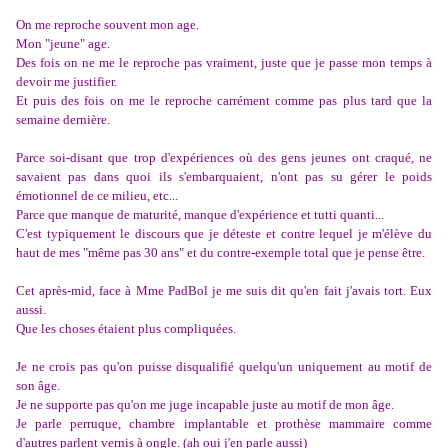
On me reproche souvent mon age.
Mon "jeune" age.
Des fois on ne me le reproche pas vraiment, juste que je passe mon temps à
devoir me justifier.
Et puis des fois on me le reproche carrément comme pas plus tard que la
semaine dernière.
Parce soi-disant que trop d'expériences où des gens jeunes ont craqué, ne
savaient pas dans quoi ils s'embarquaient, n'ont pas su gérer le poids
émotionnel de ce milieu, etc...
Parce que manque de maturité, manque d'expérience et tutti quanti...
C'est typiquement le discours que je déteste et contre lequel je m'élève du
haut de mes "même pas 30 ans" et du contre-exemple total que je pense être.
Cet après-mid, face à Mme PadBol je me suis dit qu'en fait j'avais tort. Eux
aussi.
Que les choses étaient plus compliquées.
Je ne crois pas qu'on puisse disqualifié quelqu'un uniquement au motif de
son âge.
Je ne supporte pas qu'on me juge incapable juste au motif de mon âge.
Je parle perruque, chambre implantable et prothèse mammaire comme
d'autres parlent vernis à ongle. (ah oui j'en parle aussi)