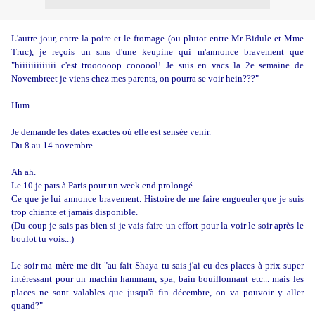
L'autre jour, entre la poire et le fromage (ou plutot entre Mr Bidule et Mme
Truc), je reçois un sms d'une keupine qui m'annonce bravement que
"hiiiiiiiiiiiii c'est troooooop coooool! Je suis en vacs la 2e semaine de
Novembreet je viens chez mes parents, on pourra se voir hein???"
Hum ...
Je demande les dates exactes où elle est sensée venir.
Du 8 au 14 novembre.
Ah ah.
Le 10 je pars à Paris pour un week end prolongé...
Ce que je lui annonce bravement. Histoire de me faire engueuler que je suis
trop chiante et jamais disponible.
(Du coup je sais pas bien si je vais faire un effort pour la voir le soir après le
boulot tu vois...)
Le soir ma mère me dit "au fait Shaya tu sais j'ai eu des places à prix super
intéressant pour un machin hammam, spa, bain bouillonnant etc... mais les
places ne sont valables que jusqu'à fin décembre, on va pouvoir y aller
quand?"