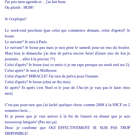
J'ai pris mon agenda et ... j'ai fait hum.
Ou plutôt : HUM!
Je t'explique!
Le week-end prochain (pas celui qui commence demain, celui d'après)? Je
bosse.
Le suivant? Je suis à Paris.
Le suivant? Je bosse pas mais je suis prise le samedi pour un truc du boulot.
Mais bon le dimanche j'ai rien de prévu encore hein! (Genre truc de fou je
pourrais ... aller à la piscine !!!)
Celui d'après? Je bosse (oui ce mois ci je me tape presque un week end sur 2).
Celui après? Je suis à Mulhouse.
Celui d'après? MIRACLE! J'ai rien de prévu pour l'instant.
Celui d'après? Je bosse (chut ne dis rien)
Et après? Et après c'est Noel et le jour de l'An (et je vais pas le faire chez
moi).
C'est pas pour rien que j'ai laché quelque chose comme 200€ à la SNCF en 2
semaines hein ...
Et je pense que je vais arriver à la fin de l'année en disant que je suis
troooooop fatiguée! (Pas sur ça)
Donc je confirme que OUI EFFECTIVEMENT JE SUIS PAS TROP
DISPONIBLE!