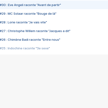
#30 : Eve Angeli raconte "Avant de partir"
#29 : MC Solaar raconte "Bouge de là"
28 : Lorie raconte "Je vais vite"
#27 : Christophe Willem raconte "Jacques a dit"
#26 : Chimène Badi raconte "Entre nous"
#25 : Indochine raconte "3e sexe"
#24 : Zaho raconte "C'est chelou"
#23 : Patrick Bruel raconte "Au café des délices"
#22 : Kyo raconte "Le chemin"
#21 : Nolwenn Leroy raconte "Cassé"
#20 : Patrick Hernandez raconte "Born to be alive"
#19 : Lorie raconte "Près de moi"