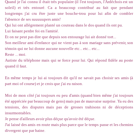
Quand je l'ai connu il était très populaire (il l'est toujours, l'Ardéchois est un
soleil) et très entouré. Ca a beaucoup contribué au fait que pendant
longtemps j'ai cru être juste une bouche-trou pour lui afin de combler
l'absence de ses suuuuupers amis!
Qui lui ont allègrement planté un couteau dans le dos quand ils ont pu.
Lui faisant perdre foi en l'amitié.
Et on ne peut pas dire que depuis son entourage lui ait donné tort...
Son meilleur ami d'enfance qui ne vient pas à son mariage sans prévenir, son
témoin qui ne lui donne aucune nouvelle etc... etc... etc...
Reste ... moi.
Autiste du téléphone mais qui se force pour lui. Qui répond fidèle au poste
quand il faut.
En même temps je lui ai toujours dit qu'il ne savait pas choisir ses amis (à
part moi of course) et je crois que j'ai eu raison.
Moi de mon côté j'ai toujours eu peu d'amis (quand bien même j'ai toujours
été appréciée par beaucoup de gens) mais pas de mauvaise surprise. Ya eu des
tensions, des disputes mais pas de grosses trahisons ni de déceptions
insurmontables.
Je pense d'ailleurs avoir plus déçue qu'avoir été déçue.
J'ai laissé des amis en route mais plus parce que le temps passe et les chemins
divergent que par haine.