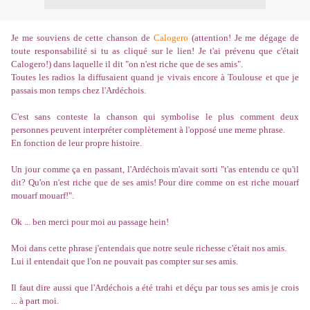
Je me souviens de cette chanson de
Calogero
(attention! Je me dégage de
toute responsabilité si tu as cliqué sur le lien! Je t'ai prévenu que c'était
Calogero!) dans laquelle il dit "on n'est riche que de ses amis".
Toutes les radios la diffusaient quand je vivais encore à Toulouse et que je
passais mon temps chez l'Ardéchois.
C'est sans conteste la chanson qui symbolise le plus comment deux
personnes peuvent interpréter complètement à l'opposé une meme phrase.
En fonction de leur propre histoire.
Un jour comme ça en passant, l'Ardéchois m'avait sorti "t'as entendu ce qu'il
dit? Qu'on n'est riche que de ses amis! Pour dire comme on est riche mouarf
mouarf mouarf!".
Ok ... ben merci pour moi au passage hein!
Moi dans cette phrase j'entendais que notre seule richesse c'était nos amis.
Lui il entendait que l'on ne pouvait pas compter sur ses amis.
Il faut dire aussi que l'Ardéchois a été trahi et déçu par tous ses amis je crois
... à part moi.