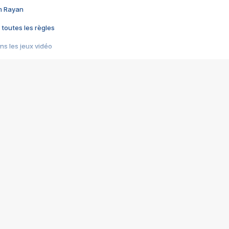
im Rayan
 toutes les règles
s les jeux vidéo
us choquant de Rockstar ? - Le scandale BULLY
e plus moche de Steam
du RÊVE tourne au CAUCHEMAR
pendant 8 heures
it… à tort
umiliés par un jeu vidéo
ire - Final Fantasy 8
ti un empire - Age of Empires
story DOFUS