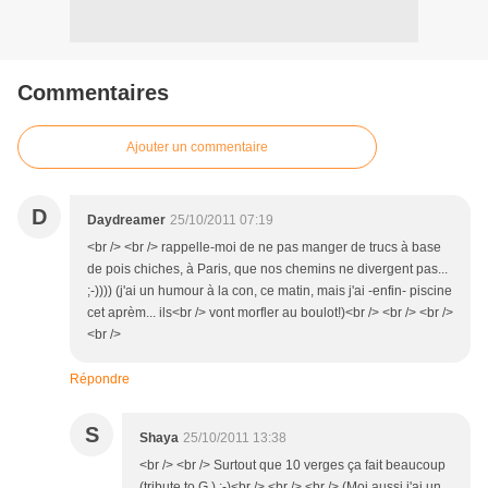
Commentaires
Ajouter un commentaire
D
Daydreamer
25/10/2011 07:19
<br /> <br /> rappelle-moi de ne pas manger de trucs à base
de pois chiches, à Paris, que nos chemins ne divergent pas...
;-)))) (j'ai un humour à la con, ce matin, mais j'ai -enfin- piscine
cet aprèm... ils<br /> vont morfler au boulot!)<br /> <br /> <br />
<br />
Répondre
S
Shaya
25/10/2011 13:38
<br /> <br /> Surtout que 10 verges ça fait beaucoup
(tribute to G.) ;-)<br /> <br /> <br /> (Moi aussi j'ai un