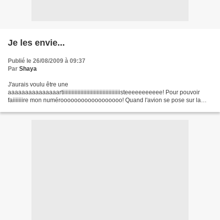
Je les envie...
Publié le 26/08/2009 à 09:37
Par
Shaya
J'aurais voulu être une
aaaaaaaaaaaaaaartiiiiiiiiiiiiiiiiiiiiiiiiiiiiiiiiiiiiiiisteeeeeeeeeee! Pour pouvoir
faiiiiiiire mon numéroooooooooooooooooo! Quand l'avion se pose sur la
piiiiiiiiiiiiiiiiiste! Non en fait je n'envie pas tant les artistes que ça......