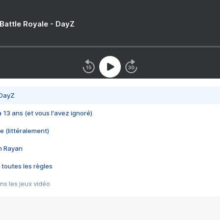
 Battle Royale - DayZ
 DayZ
 a 13 ans (et vous l'avez ignoré)
e (littéralement)
im Rayan
 toutes les règles
s les jeux vidéo
us choquant de Rockstar ? - Le scandale BULLY
e plus moche de Steam