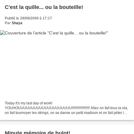
C'est la quille... ou la bouteille!
Publié le 28/08/2009 à 17:17
Par
Shaya
Today it's my last day of work!
YOUHOUUUUUUUUUUUUUUUUUUUU!!!!!!!!!!!!!!!!!!!! Allez on fait tous la ola,
on fait tournoyer les strings, on se danse un petit madison et on fait péter le
champagne! (Non je ne suis pas une fille excessive!) Franchement je...
Minute mémoire de bulot!