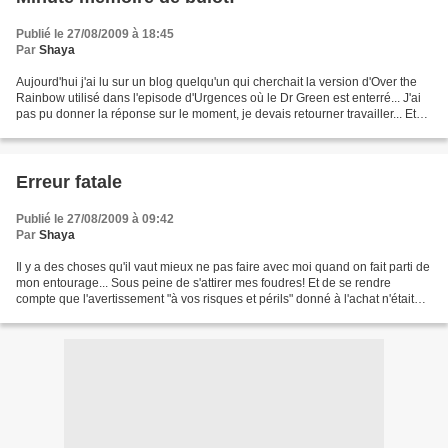
Publié le 27/08/2009 à 18:45
Par
Shaya
Aujourd'hui j'ai lu sur un blog quelqu'un qui cherchait la version d'Over the
Rainbow utilisé dans l'episode d'Urgences où le Dr Green est enterré... J'ai
pas pu donner la réponse sur le moment, je devais retourner travailler... Et
maintenant je ne me...
Erreur fatale
Publié le 27/08/2009 à 09:42
Par
Shaya
Il y a des choses qu'il vaut mieux ne pas faire avec moi quand on fait parti de
mon entourage... Sous peine de s'attirer mes foudres! Et de se rendre
compte que l'avertissement "à vos risques et périls" donné à l'achat n'était
pas éxagéré... Petit guide...