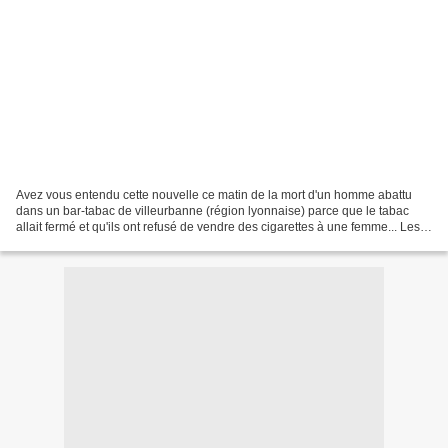
Avez vous entendu cette nouvelle ce matin de la mort d'un homme abattu
dans un bar-tabac de villeurbanne (région lyonnaise) parce que le tabac
allait fermé et qu'ils ont refusé de vendre des cigarettes à une femme... Les
mots me manquent en fait depuis...