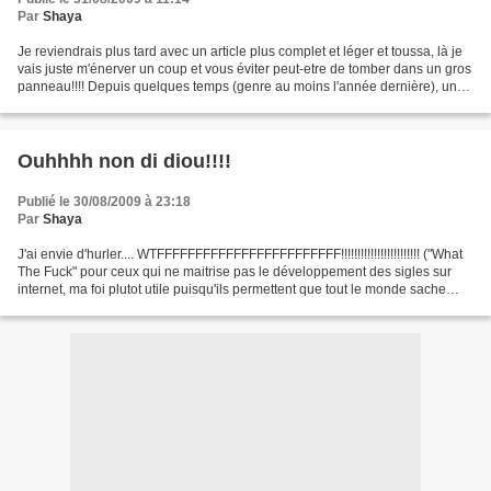
Par
Shaya
Je reviendrais plus tard avec un article plus complet et léger et toussa, là je
vais juste m'énerver un coup et vous éviter peut-etre de tomber dans un gros
panneau!!!! Depuis quelques temps (genre au moins l'année dernière), une
vidéo circule sur Internet,...
Ouhhhh non di diou!!!!
Publié le 30/08/2009 à 23:18
Par
Shaya
J'ai envie d'hurler.... WTFFFFFFFFFFFFFFFFFFFFFFFF!!!!!!!!!!!!!!!!!!!!!!!! ("What
The Fuck" pour ceux qui ne maitrise pas le développement des sigles sur
internet, ma foi plutot utile puisqu'ils permettent que tout le monde sache
qu'on jure sans dire...