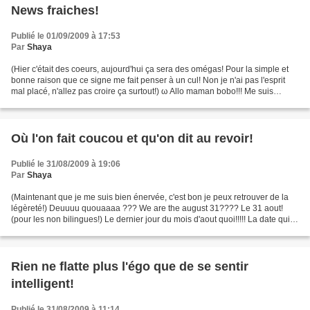
News fraiches!
Publié le 01/09/2009 à 17:53
Par
Shaya
(Hier c'était des coeurs, aujourd'hui ça sera des omégas! Pour la simple et
bonne raison que ce signe me fait penser à un cul! Non je n'ai pas l'esprit
mal placé, n'allez pas croire ça surtout!) ω Allo maman bobo!!! Me suis
cassée la gueule cet aprem...
Où l'on fait coucou et qu'on dit au revoir!
Publié le 31/08/2009 à 19:06
Par
Shaya
(Maintenant que je me suis bien énervée, c'est bon je peux retrouver de la
légèreté!) Deuuuu quouaaaa ??? We are the august 31???? Le 31 aout!
(pour les non bilingues!) Le dernier jour du mois d'aout quoi!!!!! La date qui
me fait dire que ... ♥ il va...
Rien ne flatte plus l'égo que de se sentir
intelligent!
Publié le 31/08/2009 à 11:14