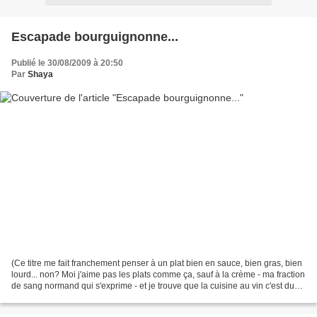
Escapade bourguignonne...
Publié le 30/08/2009 à 20:50
Par
Shaya
(Ce titre me fait franchement penser à un plat bien en sauce, bien gras, bien
lourd... non? Moi j'aime pas les plats comme ça, sauf à la crème - ma fraction
de sang normand qui s'exprime - et je trouve que la cuisine au vin c'est du
gaspillaaaaageeeuuuh!!!!)...