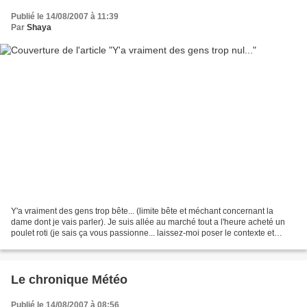
Publié le 14/08/2007 à 11:39
Par
Shaya
Y'a vraiment des gens trop bête... (limite bête et méchant concernant la
dame dont je vais parler). Je suis allée au marché tout a l'heure acheté un
poulet roti (je sais ça vous passionne... laissez-moi poser le contexte et
après vous critiquerez), c'est...
Le chronique Météo
Publié le 14/08/2007 à 08:56