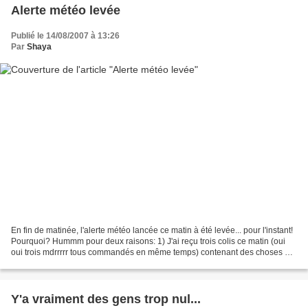
Alerte météo levée
Publié le 14/08/2007 à 13:26
Par
Shaya
En fin de matinée, l'alerte météo lancée ce matin à été levée... pour l'instant!
Pourquoi? Hummm pour deux raisons: 1) J'ai reçu trois colis ce matin (oui
oui trois mdrrrrr tous commandés en même temps) contenant des choses qui
m'ont rempli de joie (normal...
Y'a vraiment des gens trop nul...