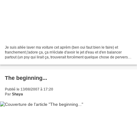
Je suis allée laver ma voiture cet aprèm (ben oui faut bien le faire) et
franchement j'adore ça, ça m'éclate d'avoir le jet d'eau et d'en balancer
partout (un psy qui lirait ça, trouverait forcément quelque chose de pervers
dans ma phrase... et pas que...
The beginning...
Publié le 13/08/2007 à 17:20
Par
Shaya