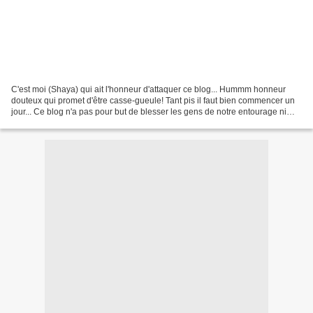
C'est moi (Shaya) qui ait l'honneur d'attaquer ce blog... Hummm honneur
douteux qui promet d'être casse-gueule! Tant pis il faut bien commencer un
jour... Ce blog n'a pas pour but de blesser les gens de notre entourage ni
d'être méchante (même si c'est...