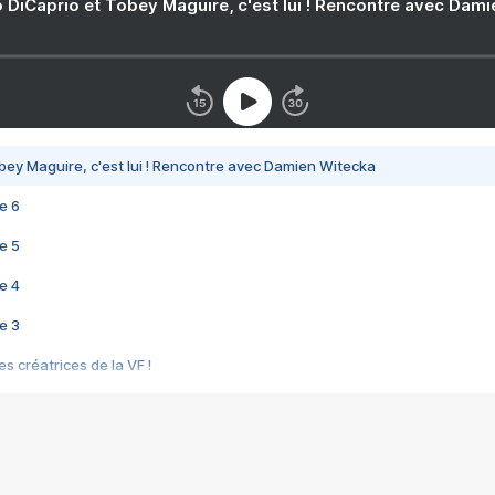
 DiCaprio et Tobey Maguire, c'est lui ! Rencontre avec Dam
bey Maguire, c'est lui ! Rencontre avec Damien Witecka
e 6
e 5
e 4
e 3
s créatrices de la VF !
e 2
e 1
e Mektoub My Love arrive enfin ! Rencontre avec Shaïn Boumedine et Sal