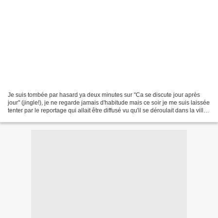
Je suis tombée par hasard ya deux minutes sur "Ca se discute jour après
jour" (jingle!), je ne regarde jamais d'habitude mais ce soir je me suis laissée
tenter par le reportage qui allait être diffusé vu qu'il se déroulait dans la ville
où je fais mes...