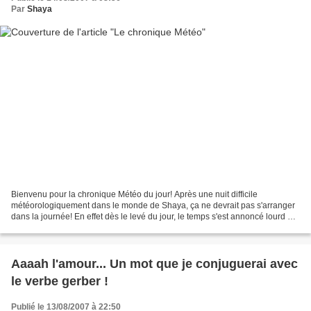
Par
Shaya
Bienvenu pour la chronique Météo du jour! Après une nuit difficile
météorologiquement dans le monde de Shaya, ça ne devrait pas s'arranger
dans la journée! En effet dès le levé du jour, le temps s'est annoncé lourd et
chargé aussi des orages sont à craindre...
Aaaah l'amour... Un mot que je conjuguerai avec
le verbe gerber !
Publié le 13/08/2007 à 22:50