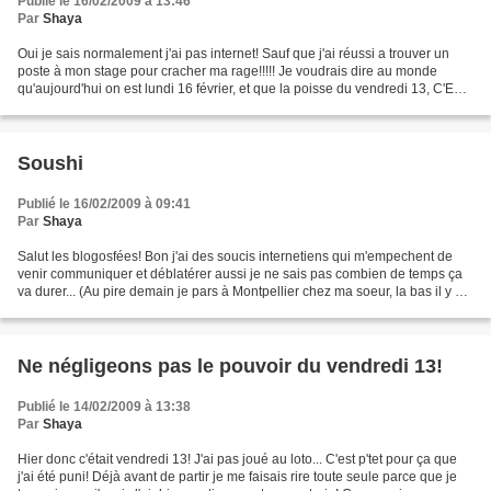
Publié le 16/02/2009 à 13:46
Par
Shaya
Oui je sais normalement j'ai pas internet! Sauf que j'ai réussi a trouver un
poste à mon stage pour cracher ma rage!!!!! Je voudrais dire au monde
qu'aujourd'hui on est lundi 16 février, et que la poisse du vendredi 13, C'EST
FINI!!!!!!!!!!! Alors qu'on...
Soushi
Publié le 16/02/2009 à 09:41
Par
Shaya
Salut les blogosfées! Bon j'ai des soucis internetiens qui m'empechent de
venir communiquer et déblatérer aussi je ne sais pas combien de temps ça
va durer... (Au pire demain je pars à Montpellier chez ma soeur, la bas il y a
internet mais quand même...)...
Ne négligeons pas le pouvoir du vendredi 13!
Publié le 14/02/2009 à 13:38
Par
Shaya
Hier donc c'était vendredi 13! J'ai pas joué au loto... C'est p'tet pour ça que
j'ai été puni! Déjà avant de partir je me faisais rire toute seule parce que je