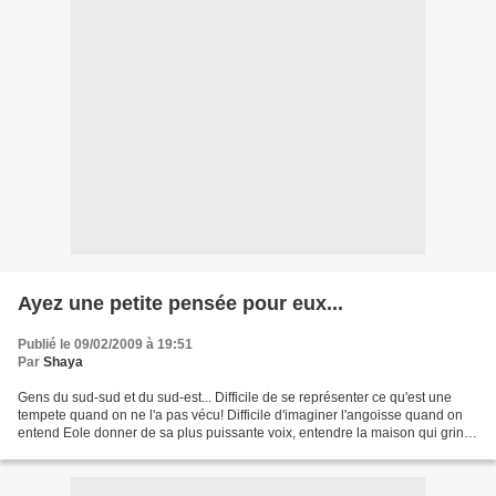
Ayez une petite pensée pour eux...
Publié le 09/02/2009 à 19:51
Par
Shaya
Gens du sud-sud et du sud-est... Difficile de se représenter ce qu'est une
tempete quand on ne l'a pas vécu! Difficile d'imaginer l'angoisse quand on
entend Eole donner de sa plus puissante voix, entendre la maison qui grince
et les tuiles qui tombent,...