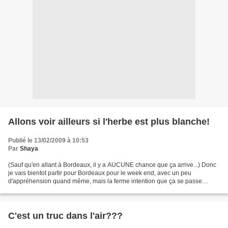
Allons voir ailleurs si l'herbe est plus blanche!
Publié le 13/02/2009 à 10:53
Par
Shaya
(Sauf qu'en allant à Bordeaux, il y a AUCUNE chance que ça arrive...) Donc
je vais bientot partir pour Bordeaux pour le week end, avec un peu
d'appréhension quand même, mais la ferme intention que ça se passe
bien... Sinon en fait, il est probable que...
C'est un truc dans l'air???