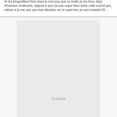
Hi les blogosfées! Non mais tu vois pas que ce matin je me lève, déjà
d'humeur chafouine, rapport à que j'ai pas super bien dodo cette nuit et que,
même si je me suis pas trop étendue sur le sujet hier, je suis malade! Et
personne n'a oublié que je suis...
Publicité