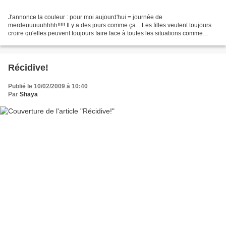
J'annonce la couleur : pour moi aujourd'hui = journée de
merdeuuuuuhhhh!!!!! Il y a des jours comme ça... Les filles veulent toujours
croire qu'elles peuvent toujours faire face à toutes les situations comme
n'importe quel mec... La vérité, qu'en temps...
Récidive!
Publié le 10/02/2009 à 10:40
Par
Shaya