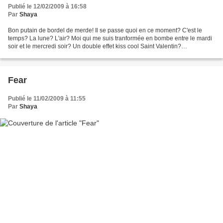
Publié le 12/02/2009 à 16:58
Par
Shaya
Bon putain de bordel de merde! Il se passe quoi en ce moment? C'est le
temps? La lune? L'air? Moi qui me suis tranformée en bombe entre le mardi
soir et le mercredi soir? Un double effet kiss cool Saint Valentin?
RHAAAAAAAAAAAAAAAAAAA J'envisage sincèrement...
Fear
Publié le 11/02/2009 à 11:55
Par
Shaya