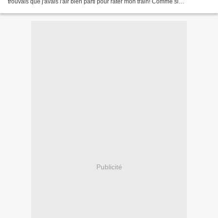
trouvais que j'avais l'air bien parti pour rater mon train! Comme si
inconsciemment je le souhaitais......
Publicité