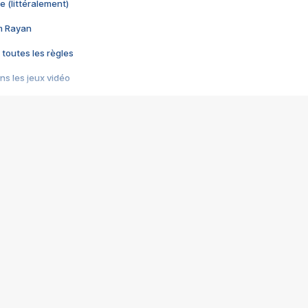
e (littéralement)
im Rayan
 toutes les règles
s les jeux vidéo
us choquant de Rockstar ? - Le scandale BULLY
e plus moche de Steam
du RÊVE tourne au CAUCHEMAR
pendant 8 heures
it… à tort
umiliés par un jeu vidéo
ire - Final Fantasy 8
ti un empire - Age of Empires
story DOFUS