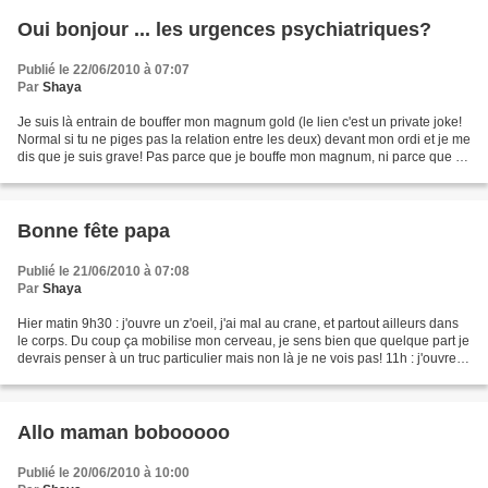
Oui bonjour ... les urgences psychiatriques?
Publié le 22/06/2010 à 07:07
Par
Shaya
Je suis là entrain de bouffer mon magnum gold (le lien c'est un private joke!
Normal si tu ne piges pas la relation entre les deux) devant mon ordi et je me
dis que je suis grave! Pas parce que je bouffe mon magnum, ni parce que je
le fais devant mon...
Bonne fête papa
Publié le 21/06/2010 à 07:08
Par
Shaya
Hier matin 9h30 : j'ouvre un z'oeil, j'ai mal au crane, et partout ailleurs dans
le corps. Du coup ça mobilise mon cerveau, je sens bien que quelque part je
devrais penser à un truc particulier mais non là je ne vois pas! 11h : j'ouvre
twitter enfin et...
Allo maman bobooooo
Publié le 20/06/2010 à 10:00