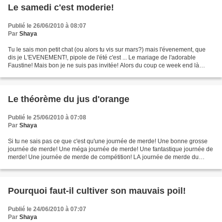
Le samedi c'est moderie!
Publié le 26/06/2010 à 08:07
Par
Shaya
Tu le sais mon petit chat (ou alors tu vis sur mars?) mais l'évenement, que
dis je L'EVENEMENT!, pipole de l'été c'est ... Le mariage de l'adorable
Faustine! Mais bon je ne suis pas invitée! Alors du coup ce week end là
j'irais au mariage du Best Friend...
Le théorème du jus d'orange
Publié le 25/06/2010 à 07:08
Par
Shaya
Si tu ne sais pas ce que c'est qu'une journée de merde! Une bonne grosse
journée de merde! Une méga journée de merde! Une fantastique journée de
merde! Une journée de merde de compétition! LA journée de merde du
mois, de l'année, de la décennie, du siècle,...
Pourquoi faut-il cultiver son mauvais poil!
Publié le 24/06/2010 à 07:07
Par
Shaya