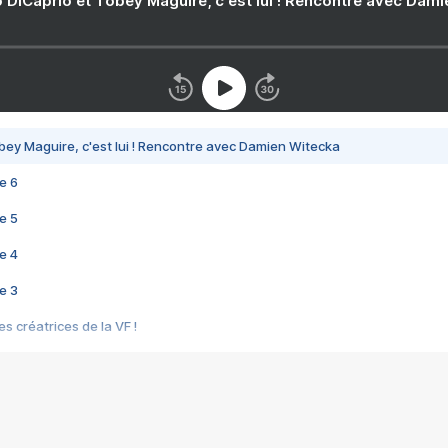
 DiCaprio et Tobey Maguire, c'est lui ! Rencontre avec Dam
bey Maguire, c'est lui ! Rencontre avec Damien Witecka
e 6
e 5
e 4
e 3
s créatrices de la VF !
e 2
e 1
e Mektoub My Love arrive enfin ! Rencontre avec Shaïn Boumedine et Sal