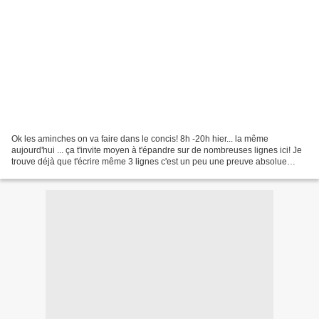
Ok les aminches on va faire dans le concis! 8h -20h hier... la même
aujourd'hui ... ça t'invite moyen à t'épandre sur de nombreuses lignes ici! Je
trouve déjà que t'écrire même 3 lignes c'est un peu une preuve absolue
d'amour et d'abnégation et tout ça!...