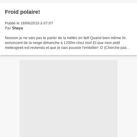
Froid polaire!
Publié le 18/06/2010 à 07:07
Par
Shaya
Noooon je ne vais pas te parler de la météo en fait! Quand bien même ils
annoncent de la neige dimanche à 1200m chez moi! Et que mon petit
meteogeek est reviendu et que je vais pouvoir l'embêter! :D (Cherche pas
son blog il est tout en vrac!) Je vais...