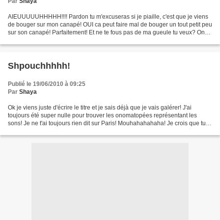
Par
Shaya
AIEUUUUUHHHHH!!!! Pardon tu m'excuseras si je piaille, c'est que je viens
de bouger sur mon canapé! OUI ca peut faire mal de bouger un tout petit peu
sur son canapé! Parfaitement! Et ne te fous pas de ma gueule tu veux? On
voit que tu ne t'es jamais pris...
Shpouchhhhh!
Publié le 19/06/2010 à 09:25
Par
Shaya
Ok je viens juste d'écrire le titre et je sais déjà que je vais galérer! J'ai
toujours été super nulle pour trouver les onomatopées représentant les
sons! Je ne t'ai toujours rien dit sur Paris! Mouhahahahaha! Je crois que tu
peux faire le deuil d'un...