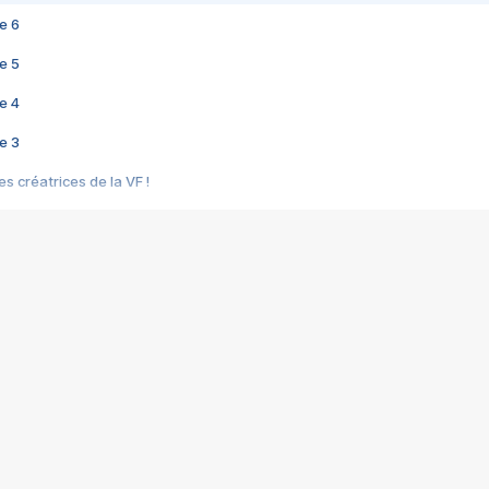
e 6
e 5
e 4
e 3
s créatrices de la VF !
e 2
e 1
e Mektoub My Love arrive enfin ! Rencontre avec Shaïn Boumedine et Sal
i : après Toni en famille
elle réalise le bouleversant Dites lui que je l'aime
ais ! Rencontre autour de Vie privée de Rebecca Zlotowski
 de Marguerite, Grave... Rencontre avec Ella Rumpf