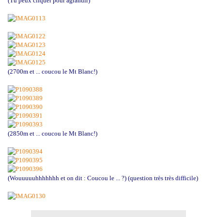
(Tu peux cliquer pour agrandir)
(2700m et ... coucou le Mt Blanc!)
(2850m et ... coucou le Mt Blanc!)
(Wouuuuuhhhhhhh et on dit : Coucou le ... ?) (question très très difficile)