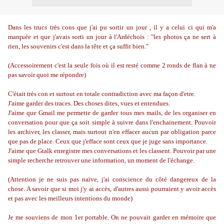
Dans les trucs très cons que j'ai pu sortir un jour , il y a celui ci qui m'a
marquée et que j'avais sorti un jour à l'Ardéchois : "les photos ça ne sert à
rien, les souvenirs c'est dans la tête et ça suffit bien."
(Accessoirement c'est la seule fois où il est resté comme 2 ronds de flan à ne
pas savoir quoi me répondre)
C'était très con et surtout en totale contradiction avec ma façon d'etre.
J'aime garder des traces. Des choses dites, vues et entendues.
J'aime que Gmail me permette de garder tous mes mails, de les organiser en
conversation pour que ça soit simple à suivre dans l'enchainement. Pouvoir
les archiver, les classer, mais surtout n'en effacer aucun par obligation parce
que pas de place. Ceux que j'efface sont ceux que je juge sans importance.
J'aime que Gtalk enregistre mes conversations et les classent. Pouvoir par une
simple recherche retrouver une information, un moment de l'échange.
(Attention je ne suis pas naïve, j'ai conscience du côté dangereux de la
chose. A savoir que si moi j'y ai accès, d'autres aussi pourraient y avoir accès
et pas avec les meilleurs intentions du monde)
Je me souviens de mon 1er portable. On ne pouvait garder en mémoire que