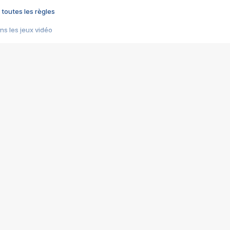
 toutes les règles
s les jeux vidéo
us choquant de Rockstar ? - Le scandale BULLY
e plus moche de Steam
du RÊVE tourne au CAUCHEMAR
pendant 8 heures
it… à tort
umiliés par un jeu vidéo
ire - Final Fantasy 8
ti un empire - Age of Empires
story DOFUS
tard, il crée l'un des pires jeux de tous les temps, MindsEye.