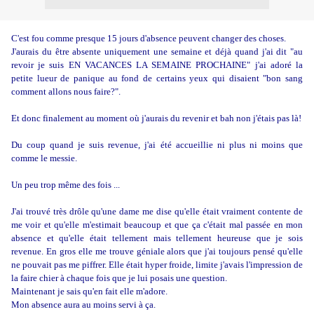
C'est fou comme presque 15 jours d'absence peuvent changer des choses.
J'aurais du être absente uniquement une semaine et déjà quand j'ai dit "au
revoir je suis EN VACANCES LA SEMAINE PROCHAINE" j'ai adoré la
petite lueur de panique au fond de certains yeux qui disaient "bon sang
comment allons nous faire?".
Et donc finalement au moment où j'aurais du revenir et bah non j'étais pas là!
Du coup quand je suis revenue, j'ai été accueillie ni plus ni moins que
comme le messie.
Un peu trop même des fois ...
J'ai trouvé très drôle qu'une dame me dise qu'elle était vraiment contente de
me voir et qu'elle m'estimait beaucoup et que ça c'était mal passée en mon
absence et qu'elle était tellement mais tellement heureuse que je sois
revenue. En gros elle me trouve géniale alors que j'ai toujours pensé qu'elle
ne pouvait pas me piffrer. Elle était hyper froide, limite j'avais l'impression de
la faire chier à chaque fois que je lui posais une question.
Maintenant je sais qu'en fait elle m'adore.
Mon absence aura au moins servi à ça.