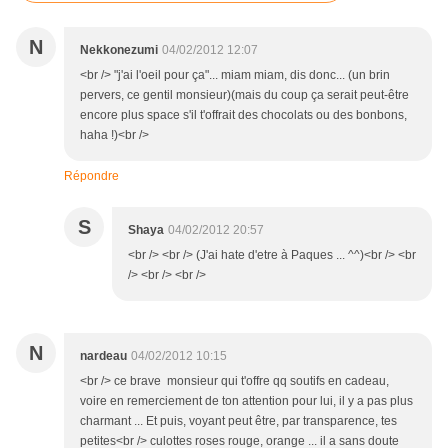
N
Nekkonezumi
04/02/2012 12:07
<br /> "j'ai l'oeil pour ça"... miam miam, dis donc... (un brin
pervers, ce gentil monsieur)(mais du coup ça serait peut-être
encore plus space s'il t'offrait des chocolats ou des bonbons,
haha !)<br />
Répondre
S
Shaya
04/02/2012 20:57
<br /> <br /> (J'ai hate d'etre à Paques ... ^^)<br /> <br
/> <br /> <br />
N
nardeau
04/02/2012 10:15
<br /> ce brave monsieur qui t'offre qq soutifs en cadeau,
voire en remerciement de ton attention pour lui, il y a pas plus
charmant ... Et puis, voyant peut être, par transparence, tes
petites<br /> culottes roses rouge, orange ... il a sans doute