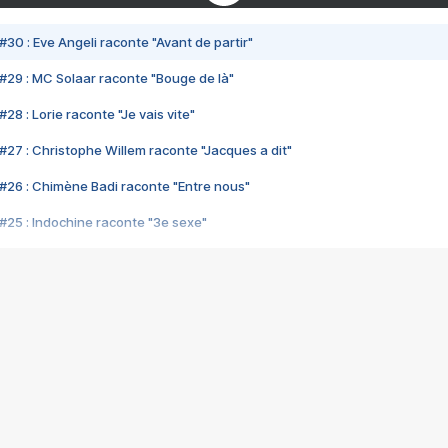
#30 : Eve Angeli raconte "Avant de partir"
#29 : MC Solaar raconte "Bouge de là"
28 : Lorie raconte "Je vais vite"
#27 : Christophe Willem raconte "Jacques a dit"
#26 : Chimène Badi raconte "Entre nous"
#25 : Indochine raconte "3e sexe"
#24 : Zaho raconte "C'est chelou"
#23 : Patrick Bruel raconte "Au café des délices"
#22 : Kyo raconte "Le chemin"
#21 : Nolwenn Leroy raconte "Cassé"
#20 : Patrick Hernandez raconte "Born to be alive"
#19 : Lorie raconte "Près de moi"