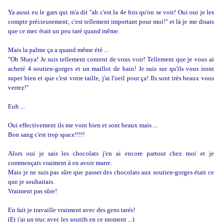
Ya aussi eu le gars qui m'a dit "ah c'est la 4e fois qu'on se voit! Oui oui je les
compte précieusement, c'est tellement important pour moi!" et là je me disais
que ce mec était un peu taré quand même.
Mais la palme ça a quand même été ...
"Oh Shaya! Je suis tellement content de vous voir! Tellement que je vous ai
acheté 4 soutien-gorges et un maillot de bain! Je suis sur qu'ils vous iront
super bien et que c'est votre taille, j'ai l'oeil pour ça! Ils sont très beaux vous
verrez!"
Euh ...
Oui effectivement ils me vont bien et sont beaux mais ...
Bon sang c'est trop space!!!!!
Alors oui je sais les chocolats j'en ai encore partout chez moi et je
commençais vraiment à en avoir marre.
Mais je ne suis pas sûre que passer des chocolats aux soutien-gorges était ce
que je souhaitais.
Vraiment pas sûre!
En fait je travaille vraiment avec des gens tarés!
(Et j'ai un truc avec les soutifs en ce moment ...)