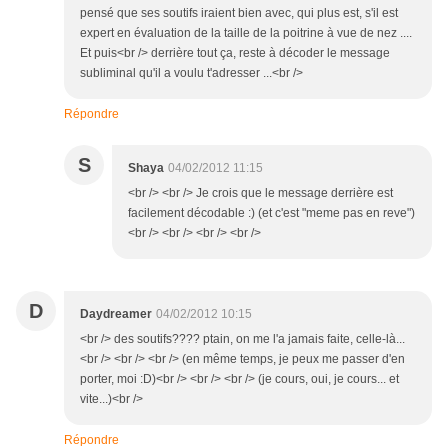
pensé que ses soutifs iraient bien avec, qui plus est, s'il est
expert en évaluation de la taille de la poitrine à vue de nez ....
Et puis<br /> derrière tout ça, reste à décoder le message
subliminal qu'il a voulu t'adresser ...<br />
Répondre
S
Shaya
04/02/2012 11:15
<br /> <br /> Je crois que le message derrière est
facilement décodable :) (et c'est "meme pas en reve")
<br /> <br /> <br /> <br />
D
Daydreamer
04/02/2012 10:15
<br /> des soutifs???? ptain, on me l'a jamais faite, celle-là...
<br /> <br /> <br /> (en même temps, je peux me passer d'en
porter, moi :D)<br /> <br /> <br /> (je cours, oui, je cours... et
vite...)<br />
Répondre