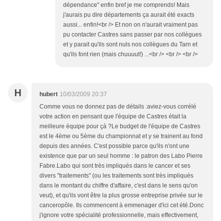
dépendance" enfin bref je me comprends! Mais
j'aurais pu dire départements ça aurait été exacts
aussi... enfin!<br /> Et non on n'aurait vraiment pas
pu contacter Castres sans passer par nos collègues
et y parait qu'ils sont nuls nos collègues du Tarn et
qu'ils font rien (mais chuuuut!) ...<br /> <br /> <br />
H
hubert
10/03/2009 20:37
Comme vous ne donnez pas de détails :aviez-vous corrélé
votre action en pensant que l'équipe de Castres était la
meilleure équipe pour çà ?Le budget de l'équipe de Castres
est le 4ème ou 5ème du championnat et y se trainent au fond
depuis des années. C'est possible parce qu'ils n'ont une
existence que par un seul homme : le patron des Labo Pierre
Fabre.Labo qui sont très impliqués dans le cancer et ses
divers "traitements" (ou les traitements sont très impliqués
dans le montant du chiffre d'affaire, c'est dans le sens qu'on
veut), et qu'ils vont être la plus grosse entreprise privée sur le
canceropôle. Ils commencent à emmenager d'ici cet été.Donc
j'ignore votre spécialité professionnelle, mais effectivement,