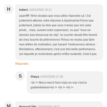
H
hubert
10/03/2009 19:21
aaarrffff ! M'en doutais que vous alliez répondre çà ! J'ai
justement attendu votre réponse à daydreamer.Parce que
justement, j'allais lui dire que vous n'aviez pas mis votre
photo... mais, suivant votre expression, vu que "vous ne
dansiez pas beaucoup du slip", le courrier devait être bourré
de chez bourré de phéromones !!!Vous ne voulez pas faire
mes lettres de motivation, par hasard ?redevenons sérieux :
félicitations, effectivement, c'est une très belle performance,
sur laquelle je reviendrais après m'être sustenté, n'est-il pas.
Répondre
S
Shaya
10/03/2009 21:08
<br /> Merci merci! Non mais en vrai c'est la
galèèèèèèère!<br /> <br /> <br />
M
MamanCélib
10/03/2009 19:02