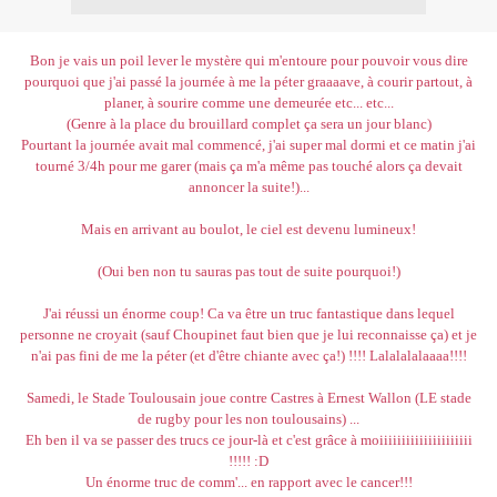
Bon je vais un poil lever le mystère qui m'entoure pour pouvoir vous dire
pourquoi que j'ai passé la journée à me la péter graaaave, à courir partout, à
planer, à sourire comme une demeurée etc... etc...
(Genre à la place du brouillard complet ça sera un jour blanc)
Pourtant la journée avait mal commencé, j'ai super mal dormi et ce matin j'ai
tourné 3/4h pour me garer (mais ça m'a même pas touché alors ça devait
annoncer la suite!)...
Mais en arrivant au boulot, le ciel est devenu lumineux!
(Oui ben non tu sauras pas tout de suite pourquoi!)
J'ai réussi un énorme coup! Ca va être un truc fantastique dans lequel
personne ne croyait (sauf Choupinet faut bien que je lui reconnaisse ça) et je
n'ai pas fini de me la péter (et d'être chiante avec ça!) !!!! Lalalalalaaaa!!!!
Samedi, le Stade Toulousain joue contre Castres à Ernest Wallon (LE stade
de rugby pour les non toulousains) ...
Eh ben il va se passer des trucs ce jour-là et c'est grâce à moiiiiiiiiiiiiiiiiiiiii
!!!!! :D
Un énorme truc de comm'... en rapport avec le cancer!!!