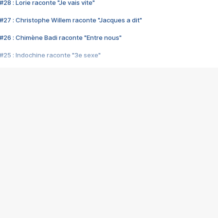
28 : Lorie raconte "Je vais vite"
#27 : Christophe Willem raconte "Jacques a dit"
#26 : Chimène Badi raconte "Entre nous"
#25 : Indochine raconte "3e sexe"
#24 : Zaho raconte "C'est chelou"
#23 : Patrick Bruel raconte "Au café des délices"
#22 : Kyo raconte "Le chemin"
#21 : Nolwenn Leroy raconte "Cassé"
#20 : Patrick Hernandez raconte "Born to be alive"
#19 : Lorie raconte "Près de moi"
#18 : Michael Jones raconte "A nos actes manqués" (avec Jean-Jacque
#17 : Khaled raconte "Aïcha"
#16 : Corneille raconte "Parce qu'on vient de loin"