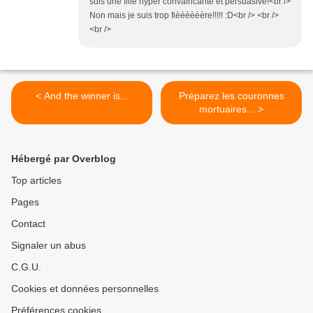
suis une fille hyper convaincante et persuasive!<br />
Non mais je suis trop fièèèèèère!!!!! :D<br /> <br />
<br />
< And the winner is...
Préparez les couronnes
mortuaires... >
Hébergé par Overblog
Top articles
Pages
Contact
Signaler un abus
C.G.U.
Cookies et données personnelles
Préférences cookies