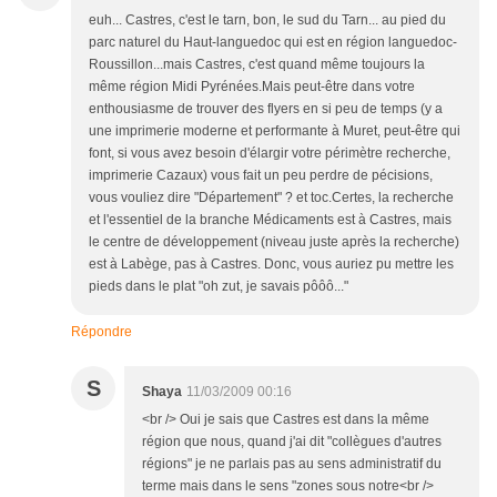
euh... Castres, c'est le tarn, bon, le sud du Tarn... au pied du
parc naturel du Haut-languedoc qui est en région languedoc-
Roussillon...mais Castres, c'est quand même toujours la
même région Midi Pyrénées.Mais peut-être dans votre
enthousiasme de trouver des flyers en si peu de temps (y a
une imprimerie moderne et performante à Muret, peut-être qui
font, si vous avez besoin d'élargir votre périmètre recherche,
imprimerie Cazaux) vous fait un peu perdre de pécisions,
vous vouliez dire "Département" ? et toc.Certes, la recherche
et l'essentiel de la branche Médicaments est à Castres, mais
le centre de développement (niveau juste après la recherche)
est à Labège, pas à Castres. Donc, vous auriez pu mettre les
pieds dans le plat "oh zut, je savais pôôô..."
Répondre
S
Shaya
11/03/2009 00:16
<br /> Oui je sais que Castres est dans la même
région que nous, quand j'ai dit "collègues d'autres
régions" je ne parlais pas au sens administratif du
terme mais dans le sens "zones sous notre<br />