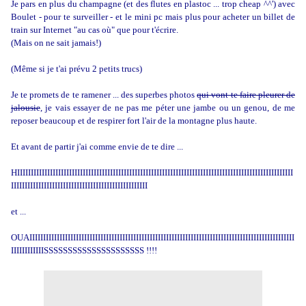
Je pars en plus du champagne (et des flutes en plastoc ... trop cheap ^^') avec
Boulet - pour te surveiller - et le mini pc mais plus pour acheter un billet de
train sur Internet "au cas où" que pour t'écrire.
(Mais on ne sait jamais!)
(Même si je t'ai prévu 2 petits trucs)
Je te promets de te ramener ... des superbes photos
qui vont te faire pleurer de
jalousie
, je vais essayer de ne pas me péter une jambe ou un genou, de me
reposer beaucoup et de respirer fort l'air de la montagne plus haute.
Et avant de partir j'ai comme envie de te dire ...
HIIIIIIIIIIIIIIIIIIIIIIIIIIIIIIIIIIIIIIIIIIIIIIIIIIIIIIIIIIIIIIIIIIIIIIIIIIIIIIIIIIIIIIIIIIIIIIIIIIIII
IIIIIIIIIIIIIIIIIIIIIIIIIIIIIIIIIIIIIIIIIIIIIIIIII
et ...
OUAIIIIIIIIIIIIIIIIIIIIIIIIIIIIIIIIIIIIIIIIIIIIIIIIIIIIIIIIIIIIIIIIIIIIIIIIIIIIIIIIIIIIIIIIIIIIIIIII
IIIIIIIIIIIISSSSSSSSSSSSSSSSSSSSS !!!!