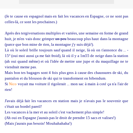
(Je te cause en espagnol mais en fait les vacances en Espagne, ce ne sont pas
celles-là, ce sont les prochaines.)
Après des tergiversations multiples et variées, une semaine en forme de grand
huit, je m'en vais donc grimper
un peu
beaucoup plus haut dans la montagne
(parce que bon mine de rien, la montagne j'y suis déjà!).
Là où le soleil brille toujours sauf quand il neige, là où on t'annonce du ... -
15° (oui moi aussi ça me fait froid), là où il y a 1m55 de neige dans la station
(ah oui quand même) et où l'idée de mettre une jupe et du maquillage ne te
viendrait meme pas.
Mais bon tes bagages sont 4 fois plus gros à cause des chaussures de ski, du
pantalon et du blouson de ski qui te transforment en bibendum.
Si
Nico
voyait ma voiture il rigolerait ... mon sac à main à coté ça n'a l'air de
rien!
J'avais déjà fait les vacances en station mais je n'avais pas le souvenir que
c'était un bordel pareil!
Les vacances à la mer et au soleil c'est vachement plus simple!
(Ah oui en Espagne j'aurais pas le droit de prendre 15 sacs et valises!)
(Mais j'aurais pas besoin! Mouhahahaha!)