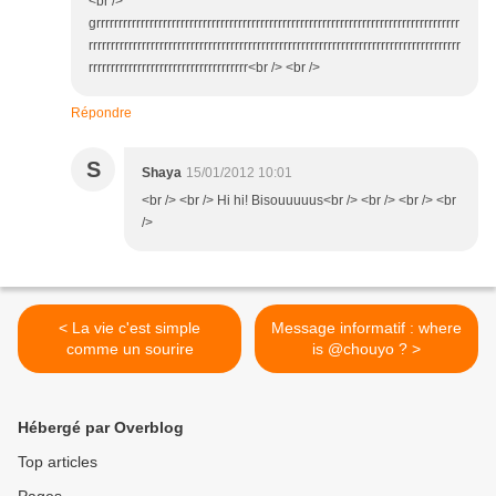
<br />
grrrrrrrrrrrrrrrrrrrrrrrrrrrrrrrrrrrrrrrrrrrrrrrrrrrrrrrrrrrrrrrrrrrrrrrrrrrrrrrrrr
rrrrrrrrrrrrrrrrrrrrrrrrrrrrrrrrrrrrrrrrrrrrrrrrrrrrrrrrrrrrrrrrrrrrrrrrrrrrrrrrrrrr
rrrrrrrrrrrrrrrrrrrrrrrrrrrrrrrrrrrr<br /> <br />
Répondre
S
Shaya
15/01/2012 10:01
<br /> <br /> Hi hi! Bisouuuuus<br /> <br /> <br /> <br
/>
< La vie c'est simple
Message informatif : where
comme un sourire
is @chouyo ? >
Hébergé par Overblog
Top articles