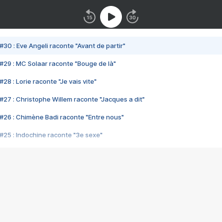
#30 : Eve Angeli raconte "Avant de partir"
#29 : MC Solaar raconte "Bouge de là"
28 : Lorie raconte "Je vais vite"
#27 : Christophe Willem raconte "Jacques a dit"
#26 : Chimène Badi raconte "Entre nous"
#25 : Indochine raconte "3e sexe"
#24 : Zaho raconte "C'est chelou"
#23 : Patrick Bruel raconte "Au café des délices"
#22 : Kyo raconte "Le chemin"
#21 : Nolwenn Leroy raconte "Cassé"