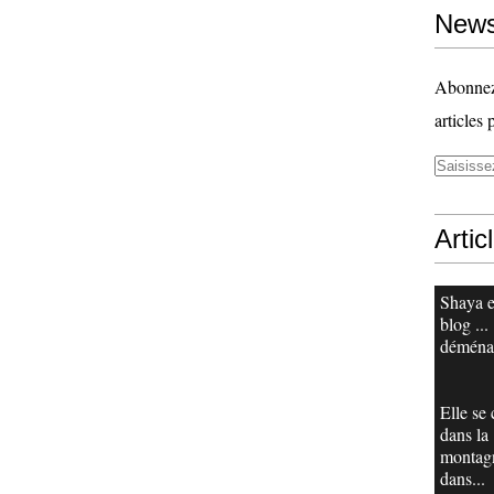
News
Abonnez-
articles 
Artic
Shaya e
blog ...
déména
Elle se
dans la
montag
dans...