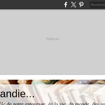
Publicité
andie...
ôle de notre entourage, de la vie, du monde, des aut