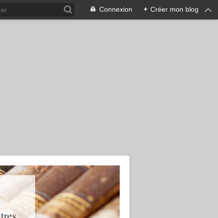
Connexion
+
Créer mon blog
res...