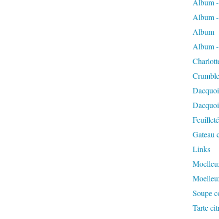
Album -
Album -
Album -
Album -
Charlott
Crumble
Dacquoi
Dacquois
Feuillet
Gateau c
Links
Moelleux
Moelleu
Soupe co
Tarte ci