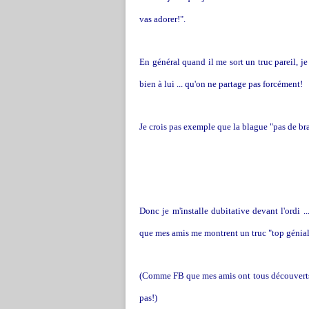
vas adorer!".
En général quand il me sort un truc pareil, 
bien à lui ... qu'on ne partage pas forcément!
Je crois pas exemple que la blague "pas de br
Donc je m'installe dubitative devant l'ordi .
que mes amis me montrent un truc "top génial tr
(Comme FB que mes amis ont tous découverts e
pas!)