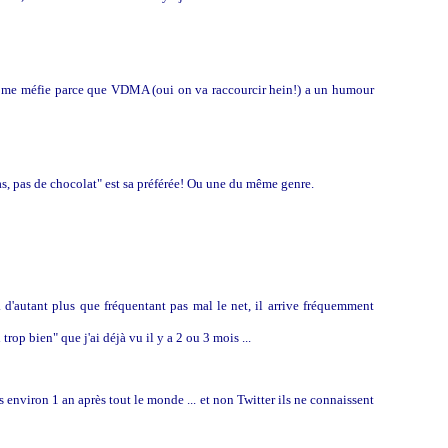
je me méfie parce que VDMA (oui on va raccourcir hein!) a un humour
as, pas de chocolat" est sa préférée! Ou une du même genre.
.. d'autant plus que fréquentant pas mal le net, il arrive fréquemment
op bien" que j'ai déjà vu il y a 2 ou 3 mois ...
nviron 1 an après tout le monde ... et non Twitter ils ne connaissent