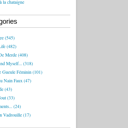
à la chataigne
gories
ee
(545)
ife
(482)
De Merde
(408)
nd Myself...
(318)
 Gueule Féminin
(101)
Ou Nain Faux
(47)
de
(43)
Tout
(33)
ents...
(24)
n Vadrouille
(17)