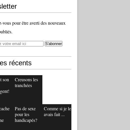
letter
vous pour être averti des nouveaux
publiés.
les récents
t son
Creusons les
tranchées
gent!
 cache
Pas de sexe
Comme si je les
pour les
avais fait ...
ne
handicapés?