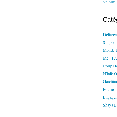
Velouté 
Caté
Délireee
Simple L
Monde 
Me - I A
Coup De
N'info 
Garcittu
Fourre-
Engagem
Shaya E