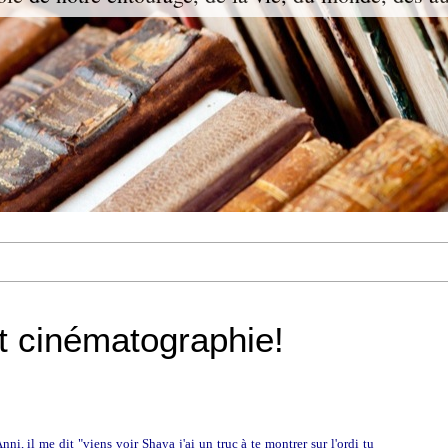
st cinématographie!
ni, il me dit "viens voir Shaya j'ai un truc à te montrer sur l'ordi tu