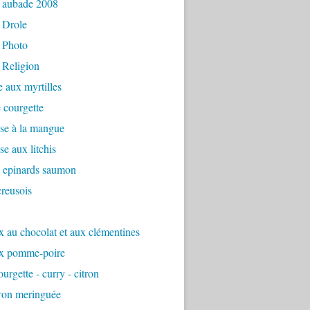
 aubade 2008
 Drole
 Photo
 Religion
e aux myrtilles
 courgette
se à la mangue
e aux litchis
é epinards saumon
reusois
 au chocolat et aux clémentines
x pomme-poire
urgette - curry - citron
tron meringuée