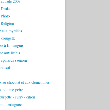
 aubade 2008
 Drole
 Photo
 Religion
e aux myrtilles
 courgette
se à la mangue
e aux litchis
é epinards saumon
reusois
 au chocolat et aux clémentines
x pomme-poire
urgette - curry - citron
tron meringuée