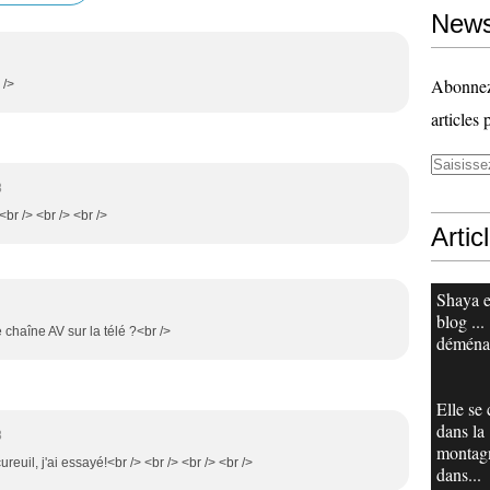
News
Abonnez-
 />
articles 
8
<br /> <br /> <br />
Artic
Shaya e
blog ...
 chaîne AV sur la télé ?<br />
déména
Elle se
dans la
8
montag
reuil, j'ai essayé!<br /> <br /> <br /> <br />
dans...