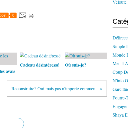
Velouté 
post
0
Caté
Délireee
Simple L
Monde 
Me - I A
Cadeau désintéressé
Où suis-je?
es avais
Coup De
N'info 
Reconstruire? Oui mais pas n'importe comment.
Garcittu
Fourre-
Engagem
Shaya E