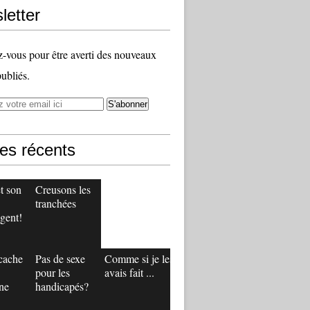
letter
vous pour être averti des nouveaux
publiés.
les récents
t son
Creusons les
tranchées
gent!
 cache
Pas de sexe
Comme si je les
pour les
avais fait ...
ne
handicapés?