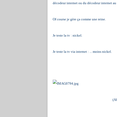
décodeur internet ou du décodeur internet au l
Of course je gère ça comme une reine.
Je teste la tv : nickel.
Je teste la tv via internet : ... moins nickel.
(Ah