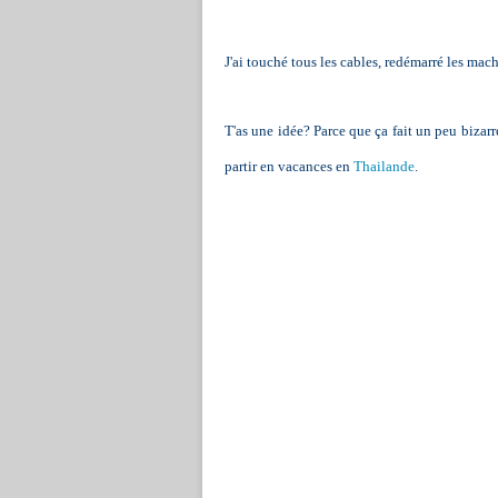
J'ai touché tous les cables, redémarré les machi
T'as une idée? Parce que ça fait un peu biza
partir en vacances en
Thailande
.