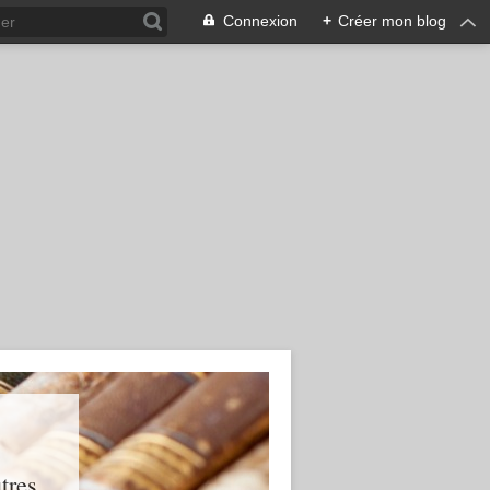
Connexion
+
Créer mon blog
res...