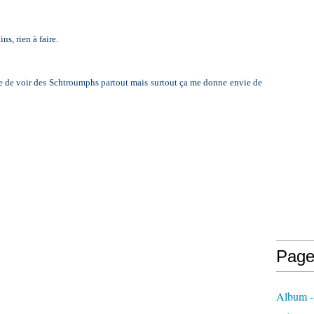
ns, rien à faire.
rre de voir des Schtroumphs partout mais surtout ça me donne envie de
Page
Album 