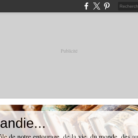
Publicité
andie...
ôle de notre entourage, de la vie, du monde, des aut