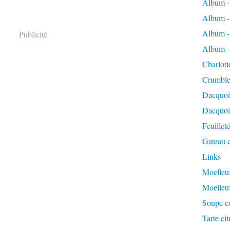
Album -
Album -
Album -
Publicité
Album -
Charlott
Crumble
Dacquoi
Dacquois
Feuillet
Gateau c
Links
Moelleux
Moelleu
Soupe co
Tarte ci