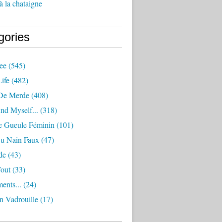
à la chataigne
gories
ee
(545)
ife
(482)
De Merde
(408)
nd Myself...
(318)
 Gueule Féminin
(101)
Ou Nain Faux
(47)
de
(43)
Tout
(33)
ents...
(24)
n Vadrouille
(17)