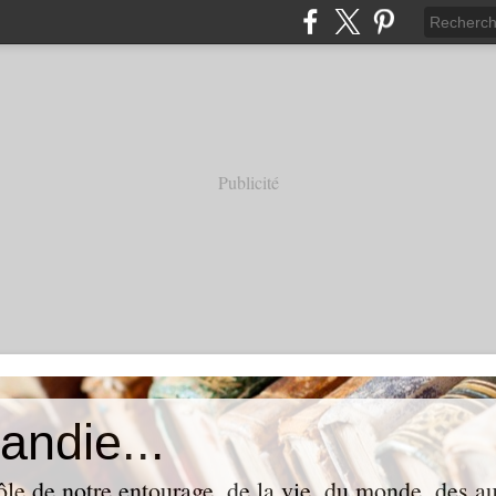
Publicité
andie...
ôle de notre entourage, de la vie, du monde, des aut