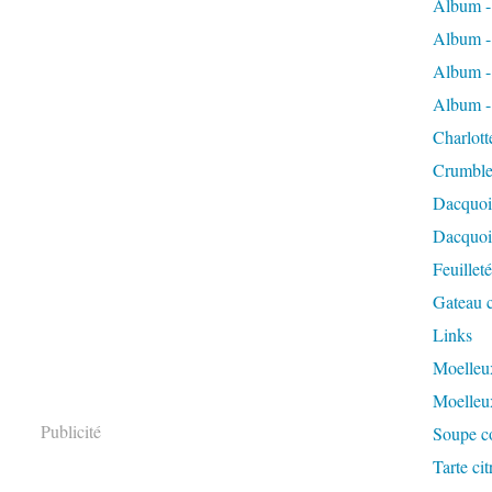
Album -
Album -
Album -
Album -
Charlott
Crumble
Dacquoi
Dacquois
Feuillet
Gateau c
Links
Moelleux
Moelleu
Publicité
Soupe co
Tarte ci