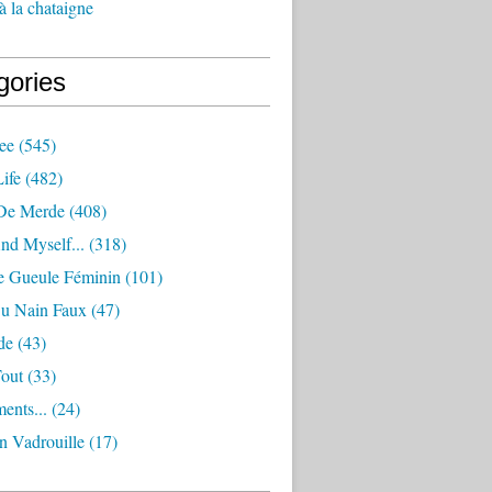
à la chataigne
gories
ee
(545)
ife
(482)
De Merde
(408)
nd Myself...
(318)
 Gueule Féminin
(101)
Ou Nain Faux
(47)
de
(43)
Tout
(33)
ents...
(24)
n Vadrouille
(17)