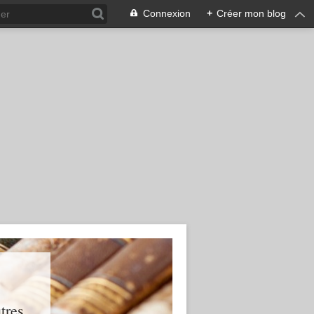
Connexion
+
Créer mon blog
res...