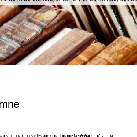
omne
isait son apparition sur les sommets alors que la végétation n'avait pas