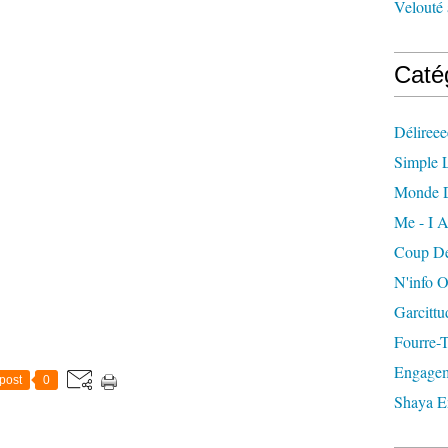
Velouté 
Caté
Délireee
Simple L
Monde 
Me - I A
Coup De
N'info 
Garcittu
Fourre-
Engagem
post
0
Shaya E