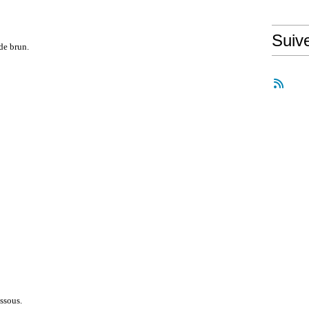
Suiv
de brun.
essous.