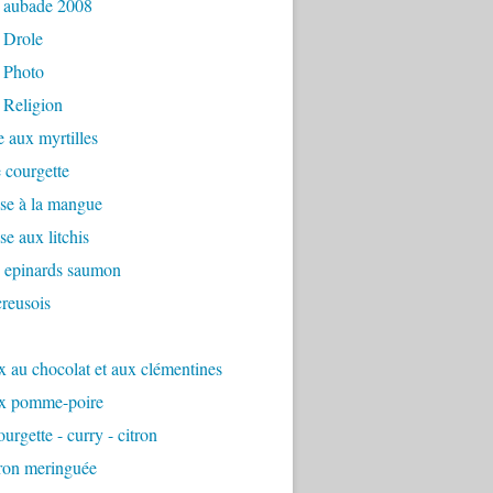
 aubade 2008
 Drole
 Photo
 Religion
e aux myrtilles
 courgette
se à la mangue
e aux litchis
é epinards saumon
reusois
 au chocolat et aux clémentines
x pomme-poire
urgette - curry - citron
tron meringuée