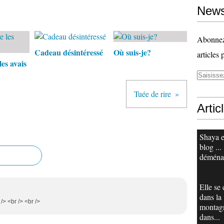
News
Abonnez-
Cadeau désintéressé
Où suis-je?
articles 
es avais
Tuée de rire
Artic
Shaya e
blog ...
déména
Elle se
dans la
 /> <br /> <br />
montag
dans...