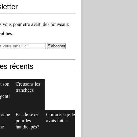
letter
vous pour être averti des nouveaux
publiés.
les récents
t son
Creusons les
tranchées
gent!
 cache
Pas de sexe
Comme si je les
pour les
avais fait ...
ne
handicapés?