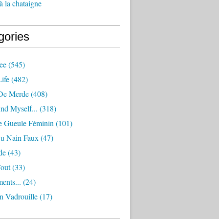
à la chataigne
gories
ee
(545)
ife
(482)
De Merde
(408)
nd Myself...
(318)
 Gueule Féminin
(101)
Ou Nain Faux
(47)
de
(43)
Tout
(33)
ents...
(24)
n Vadrouille
(17)