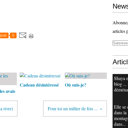
News
Abonnez-
articles 
post
0
Artic
Shaya e
blog ...
Cadeau désintéressé
Où suis-je?
déména
es avais
Elle se
a river)
Pour toi un millier de fois ...
dans la
montag
dans...