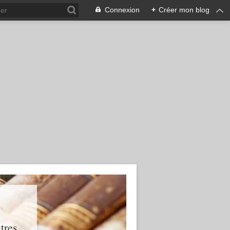
Connexion
+
Créer mon blog
res...