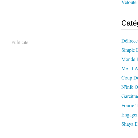
Velouté 
Caté
Délireee
Publicité
Simple L
Monde 
Me - I A
Coup De
N'info 
Garcittu
Fourre-
Engagem
Shaya E