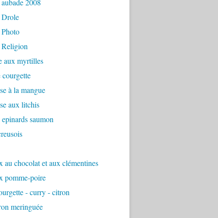
 aubade 2008
 Drole
 Photo
 Religion
e aux myrtilles
 courgette
se à la mangue
e aux litchis
é epinards saumon
reusois
 au chocolat et aux clémentines
x pomme-poire
urgette - curry - citron
tron meringuée