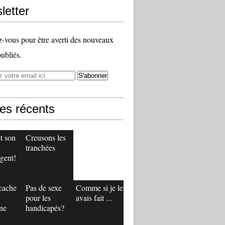
letter
vous pour être averti des nouveaux
publiés.
les récents
t son
Creusons les
tranchées
gent!
 cache
Pas de sexe
Comme si je les
pour les
avais fait ...
ne
handicapés?