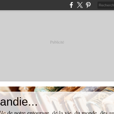
Publicité
andie...
ôle de notre entourage, de la vie, du monde, des aut