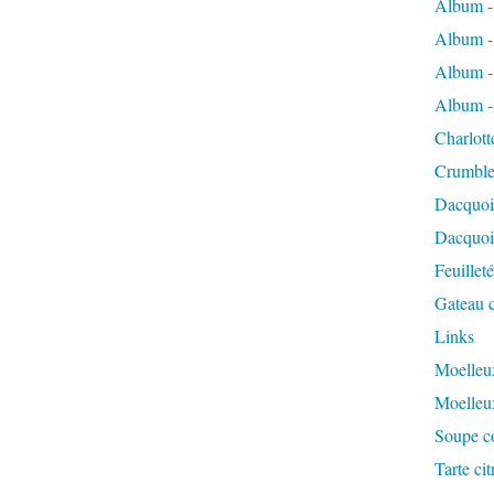
Album -
Album -
Album -
Album -
Charlott
Crumble
Dacquoi
Dacquois
Feuillet
Gateau c
Links
Moelleux
Moelleu
Soupe co
Tarte ci