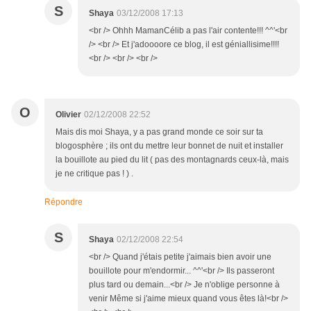
S
Shaya
03/12/2008 17:13
<br /> Ohhh MamanCélib a pas l'air contente!!! ^^'<br
/> <br /> Et j'adoooore ce blog, il est géniallisime!!!!
<br /> <br /> <br />
O
Olivier
02/12/2008 22:52
Mais dis moi Shaya, y a pas grand monde ce soir sur ta
blogosphère ; ils ont du mettre leur bonnet de nuit et installer
la bouillote au pied du lit ( pas des montagnards ceux-là, mais
je ne critique pas ! ) .
Répondre
S
Shaya
02/12/2008 22:54
<br /> Quand j'étais petite j'aimais bien avoir une
bouillote pour m'endormir... ^^'<br /> Ils passeront
plus tard ou demain...<br /> Je n'oblige personne à
venir Même si j'aime mieux quand vous êtes là!<br />