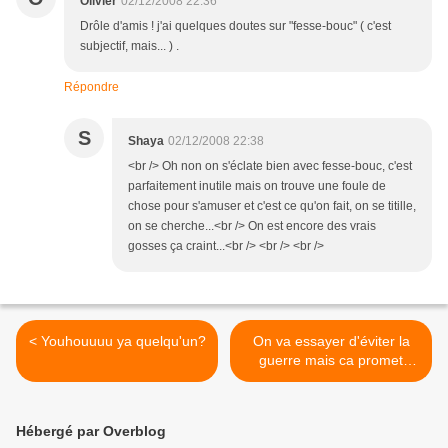
Olivier
02/12/2008 22:36
Drôle d'amis ! j'ai quelques doutes sur "fesse-bouc" ( c'est
subjectif, mais... ) .
Répondre
S
Shaya
02/12/2008 22:38
<br /> Oh non on s'éclate bien avec fesse-bouc, c'est
parfaitement inutile mais on trouve une foule de
chose pour s'amuser et c'est ce qu'on fait, on se titille,
on se cherche...<br /> On est encore des vrais
gosses ça craint...<br /> <br /> <br />
< Youhouuuu ya quelqu'un?
On va essayer d'éviter la
guerre mais ca promet
d'être limite... >
Hébergé par Overblog