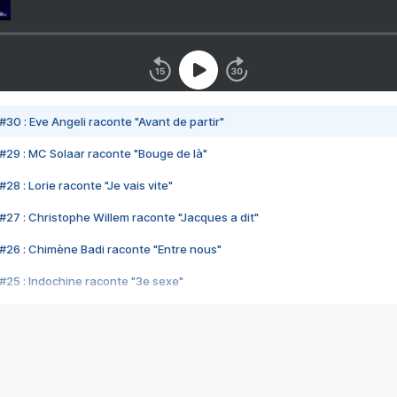
#30 : Eve Angeli raconte "Avant de partir"
#29 : MC Solaar raconte "Bouge de là"
28 : Lorie raconte "Je vais vite"
#27 : Christophe Willem raconte "Jacques a dit"
#26 : Chimène Badi raconte "Entre nous"
#25 : Indochine raconte "3e sexe"
#24 : Zaho raconte "C'est chelou"
#23 : Patrick Bruel raconte "Au café des délices"
#22 : Kyo raconte "Le chemin"