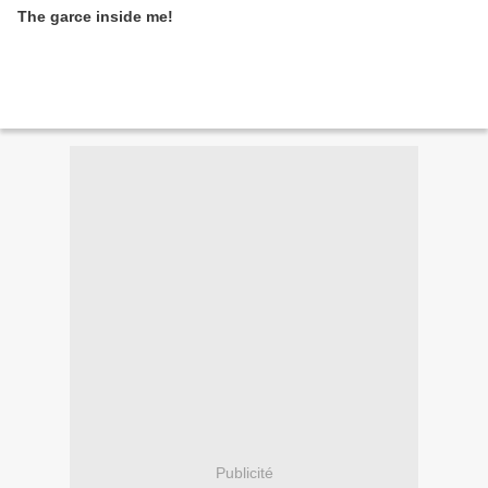
The garce inside me!
Publicité