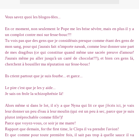
Vous savez quoi les blogos-fées...
En ce moment, non seulement le Pope me les brise sévère, mais en plus il y a
un complot contre moi sur fesse-bouc!!!
Tu vois pas que des gens que je considérais presque comme étant des gens de
mon sang, pour qui j'aurais fait n'importe nawak, comme leur donner une part
de mes dragibus (ce qui constitue quand même une sacrée preuve d'amour!
J'aurais même pu aller jusqu'à un carré de chocolat!!!), et bien ces gens là,
cherchent à bousiller ma réputation sur fesse-bouc!
Ils crient partout que je suis fourbe... et garce...
Le pire c'est que je les y aide...
Je sais on frole la schizophrénie là!
Alors même si dans le lot, il n'y a que Nyna qui lit ce que j'écris ici, je vais
leur donner un peu d'eau à leur moulin (qui est un peu à sec, parce que je suis
plutot irréprochable comme fille!)!
Parce que voyez-vous, ce soir je me marre!
Rapport que demain, for the first time, le Cleps il va prendre l'avion!
Et que comme pour toute première fois, il sait pas trop à quelle sauce il va