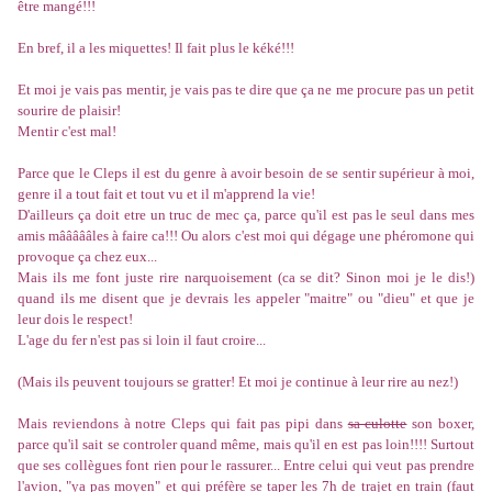
être mangé!!!
En bref, il a les miquettes! Il fait plus le kéké!!!
Et moi je vais pas mentir, je vais pas te dire que ça ne me procure pas un petit
sourire de plaisir!
Mentir c'est mal!
Parce que le Cleps il est du genre à avoir besoin de se sentir supérieur à moi,
genre il a tout fait et tout vu et il m'apprend la vie!
D'ailleurs ça doit etre un truc de mec ça, parce qu'il est pas le seul dans mes
amis mâââââles à faire ca!!! Ou alors c'est moi qui dégage une phéromone qui
provoque ça chez eux...
Mais ils me font juste rire narquoisement (ca se dit? Sinon moi je le dis!)
quand ils me disent que je devrais les appeler "maitre" ou "dieu" et que je
leur dois le respect!
L'age du fer n'est pas si loin il faut croire...
(Mais ils peuvent toujours se gratter! Et moi je continue à leur rire au nez!)
Mais reviendons à notre Cleps qui fait pas pipi dans
sa culotte
son boxer,
parce qu'il sait se controler quand même, mais qu'il en est pas loin!!!! Surtout
que ses collègues font rien pour le rassurer... Entre celui qui veut pas prendre
l'avion, "ya pas moyen" et qui préfère se taper les 7h de trajet en train (faut