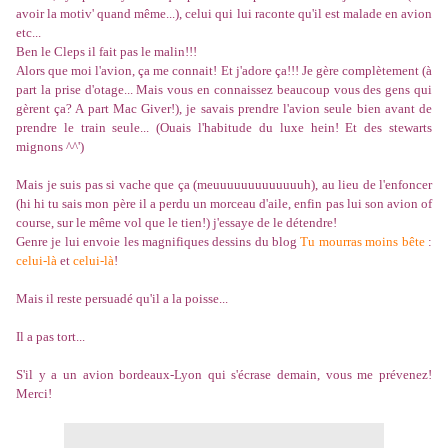
avoir la motiv' quand même...), celui qui lui raconte qu'il est malade en avion
etc...
Ben le Cleps il fait pas le malin!!!
Alors que moi l'avion, ça me connait! Et j'adore ça!!! Je gère complètement (à
part la prise d'otage... Mais vous en connaissez beaucoup vous des gens qui
gèrent ça? A part Mac Giver!), je savais prendre l'avion seule bien avant de
prendre le train seule... (Ouais l'habitude du luxe hein! Et des stewarts
mignons ^^')
Mais je suis pas si vache que ça (meuuuuuuuuuuuuuh), au lieu de l'enfoncer
(hi hi tu sais mon père il a perdu un morceau d'aile, enfin pas lui son avion of
course, sur le même vol que le tien!) j'essaye de le détendre!
Genre je lui envoie les magnifiques dessins du blog
Tu mourras moins bête
:
celui-là
et
celui-là
!
Mais il reste persuadé qu'il a la poisse...
Il a pas tort...
S'il y a un avion bordeaux-Lyon qui s'écrase demain, vous me prévenez!
Merci!