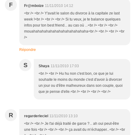
F
Fr@mboize
11/11/2010 14:12
<br /> <br /> Y'avait le salon du divorce à la capitale ze last
week !<br /> <br /> <br /> Si tu veux, je te balance quelques
infos pour ton best friend... au cas où ...<br /> <br /> <br />
mouahahahahahahahahahahahahaha<br /> <br /> <br /> <br
/>
Répondre
S
Shaya
11/11/2010 17:03
<br /> <br /> Hu hu non c'est bon, ce que je lui
souhaite le moins du monde c'est d'avoir à divorcer
un jour ou d'être malheureux dans son couple, quoi
que je pense d'elle.<br /> <br /> <br /> <br />
R
regarderleciel
11/11/2010 13:10
<br /> <br /> Je t'ai déjà traité de garce ?... ah oui peut-être
une fois <br /> <br /> <br /> ça avait du m’échapper...<br /> <br