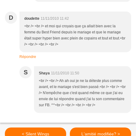
D
doudette
11/11/2010 11:42
<br /> <br /> et moi qui croyais que ça allait bien avec la
femme du Best Friend depuis le mariage et que le mariage
était super hyper bien avec plein de copains et tout et tout.<br
/> <br /> <br /> <br />
Répondre
S
Shaya
11/11/2010 11:50
<br /> <br /> Ah ah oui je ne la déteste plus comme
avant, et le mariage s'est bien passé.<br /> <br /> <br
/> N'empêche que c'est quand même ce que j'ai eu
envie de lui répondre quand j'ai lu son commentaire
sur FB. ^^<br /> <br /> <br /> <br />
< Silent Wings
L'amitié modifiée? >