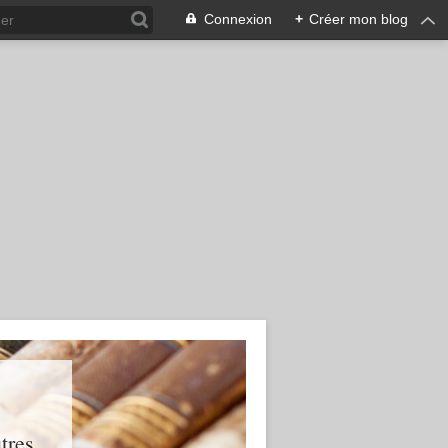
Connexion
+
Créer mon blog
res...