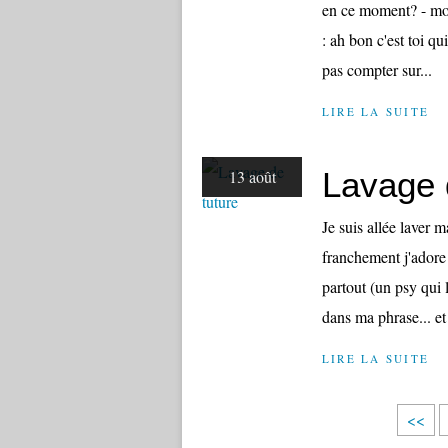
en ce moment? - moi 
: ah bon c'est toi q
pas compter sur...
LIRE LA SUITE
Lavage 
13 août
Je suis allée laver m
franchement j'adore ç
partout (un psy qui 
dans ma phrase... et
LIRE LA SUITE
<<