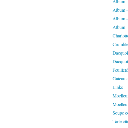
Album -
Album -
Album -
Album -
Charlott
Crumble
Dacquoi
Dacquois
Feuillet
Gateau c
Links
Moelleux
Moelleu
Soupe co
Tarte ci