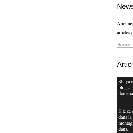
News
Abonnez-
articles 
Artic
Shaya e
blog ...
déména
Elle se
dans la
montag
dans...