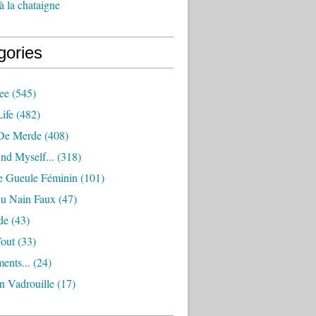
à la chataigne
gories
ee
(545)
ife
(482)
De Merde
(408)
nd Myself...
(318)
 Gueule Féminin
(101)
Ou Nain Faux
(47)
de
(43)
Tout
(33)
ents...
(24)
n Vadrouille
(17)