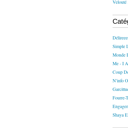
Velouté 
Caté
Délireee
Simple L
Monde 
Me - I A
Coup De
N'info 
Garcittu
Fourre-
Engagem
Shaya E