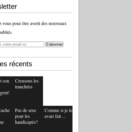
letter
vous pour être averti des nouveaux
publiés.
les récents
t son
Creusons les
tranchées
gent!
 cache
Pas de sexe
Comme si je les
pour les
avais fait ...
ne
handicapés?