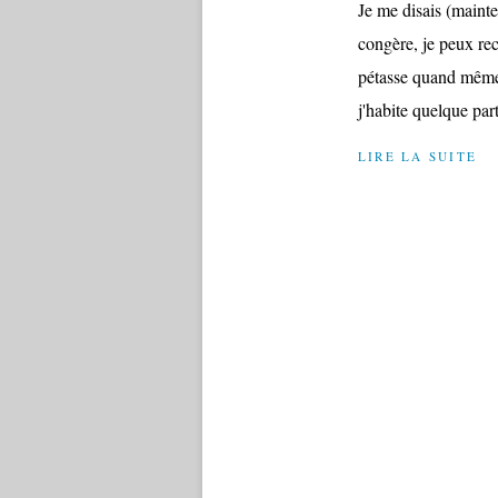
Je me disais (maint
congère, je peux re
pétasse quand même! 
j'habite quelque part
LIRE LA SUITE