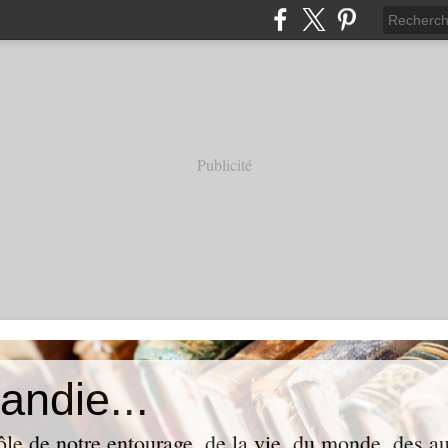
Publicité
andie...
ôle de notre entourage, de la vie, du monde, des aut