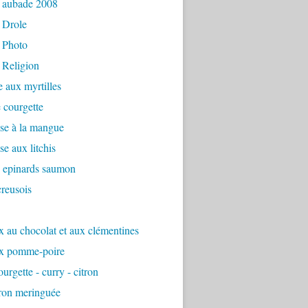
 aubade 2008
 Drole
 Photo
 Religion
e aux myrtilles
 courgette
se à la mangue
e aux litchis
é epinards saumon
reusois
 au chocolat et aux clémentines
x pomme-poire
urgette - curry - citron
tron meringuée