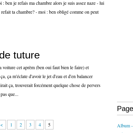
: ben je refais ma chambre alors je suis assez naze - lui
ui refait ta chambre? - moi : ben obligé comme on peut
de tuture
a voiture cet aprèm (ben oui faut bien le faire) et
a, ça m'éclate d'avoir le jet d'eau et d'en balancer
lirait ça, trouverait forcément quelque chose de pervers
 pas que...
Page
<
1
2
3
4
5
Album 