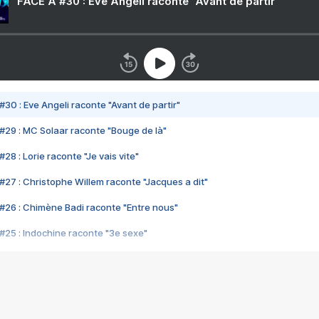
FACE A #30 : Eve Angeli raconte "Avant de partir"
#30 : Eve Angeli raconte "Avant de partir"
#29 : MC Solaar raconte "Bouge de là"
28 : Lorie raconte "Je vais vite"
#27 : Christophe Willem raconte "Jacques a dit"
#26 : Chimène Badi raconte "Entre nous"
#25 : Indochine raconte "3e sexe"
#24 : Zaho raconte "C'est chelou"
#23 : Patrick Bruel raconte "Au café des délices"
#22 : Kyo raconte "Le chemin"