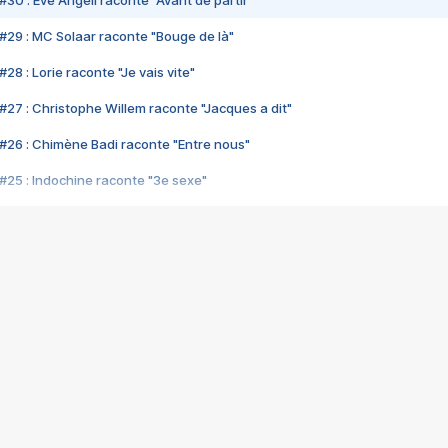
#30 : Eve Angeli raconte "Avant de partir"
#29 : MC Solaar raconte "Bouge de là"
28 : Lorie raconte "Je vais vite"
#27 : Christophe Willem raconte "Jacques a dit"
#26 : Chimène Badi raconte "Entre nous"
#25 : Indochine raconte "3e sexe"
#24 : Zaho raconte "C'est chelou"
#23 : Patrick Bruel raconte "Au café des délices"
#22 : Kyo raconte "Le chemin"
#21 : Nolwenn Leroy raconte "Cassé"
#20 : Patrick Hernandez raconte "Born to be alive"
#19 : Lorie raconte "Près de moi"
#18 : Michael Jones raconte "A nos actes manqués" (avec Jean-Jacque